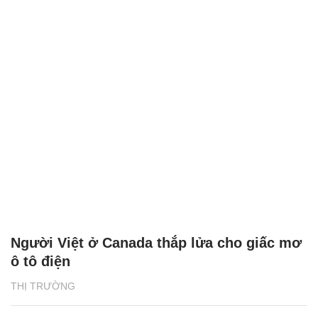
Người Việt ở Canada thắp lửa cho giấc mơ
ô tô điện
THỊ TRƯỜNG