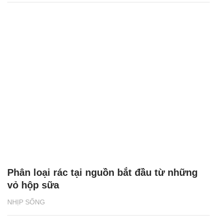
Phân loại rác tại nguồn bắt đầu từ những
vỏ hộp sữa
NHỊP SỐNG