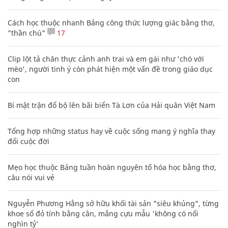
Cách học thuộc nhanh Bảng công thức lượng giác bằng thơ,
"thần chú"
17
Clip lột tả chân thực cảnh anh trai và em gái như 'chó với
mèo', người tinh ý còn phát hiện một vấn đề trong giáo dục
con
Bí mật trận đổ bộ lên bãi biển Tà Lơn của Hải quân Việt Nam
Tổng hợp những status hay về cuộc sống mang ý nghĩa thay
đổi cuộc đời
Mẹo học thuộc Bảng tuần hoàn nguyên tố hóa học bằng thơ,
câu nói vui vẻ
Nguyễn Phương Hằng sở hữu khối tài sản "siêu khủng", từng
khoe sổ đỏ tính bằng cân, mắng cựu mẫu 'không có nổi
nghìn tỷ'