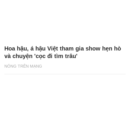
Hoa hậu, á hậu Việt tham gia show hẹn hò
và chuyện 'cọc đi tìm trâu'
NÓNG TRÊN MẠNG