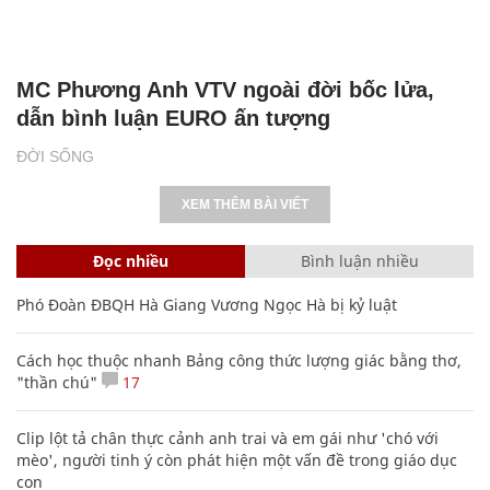
MC Phương Anh VTV ngoài đời bốc lửa,
dẫn bình luận EURO ấn tượng
ĐỜI SỐNG
XEM THÊM BÀI VIẾT
Đọc nhiều
Bình luận nhiều
Phó Đoàn ĐBQH Hà Giang Vương Ngọc Hà bị kỷ luật
Cách học thuộc nhanh Bảng công thức lượng giác bằng thơ,
"thần chú"
17
Clip lột tả chân thực cảnh anh trai và em gái như 'chó với
mèo', người tinh ý còn phát hiện một vấn đề trong giáo dục
con