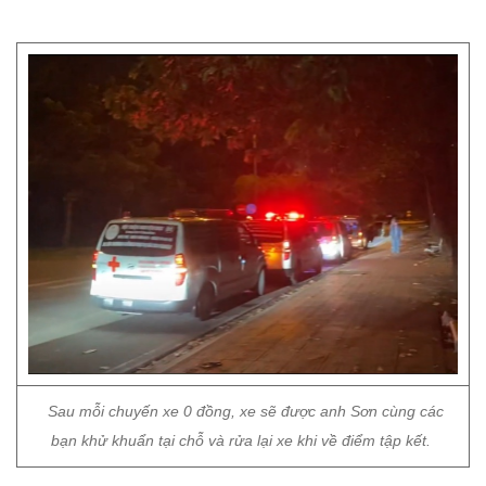
Sau mỗi chuyến xe 0 đồng, xe sẽ được anh Sơn cùng các
bạn khử khuẩn tại chỗ và rửa lại xe khi về điểm tập kết.