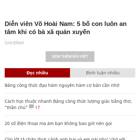
Diễn viên Võ Hoài Nam: 5 bố con luôn an
tâm khi có bà xã quán xuyến
GIA ĐÌNH
XEM THÊM BÀI VIẾT
Đọc nhiều
Bình luận nhiều
Bảng công thức đạo hàm nguyên hàm cơ bản cần nhớ
Cách học thuộc nhanh Bảng công thức lượng giác bằng thơ,
"thần chú"
17
20 số điện thoại ma ám bạn không bao giờ nên gọi
Clip lột tả chân thực cảnh anh trai và em gái như 'chó với