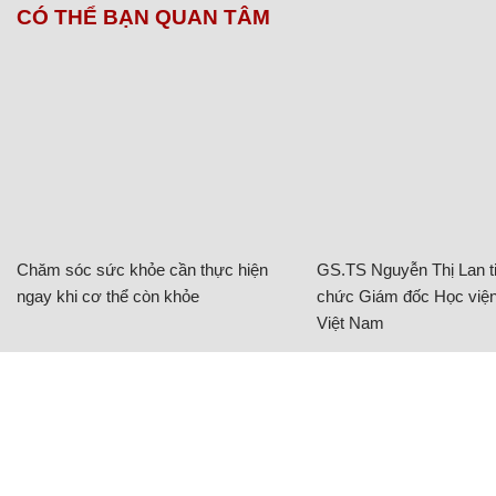
CÓ THỂ BẠN QUAN TÂM
Chăm sóc sức khỏe cần thực hiện
GS.TS Nguyễn Thị Lan ti
ngay khi cơ thể còn khỏe
chức Giám đốc Học viện
Việt Nam