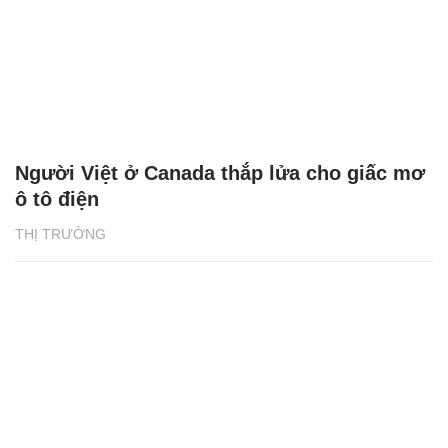
Người Việt ở Canada thắp lửa cho giấc mơ
ô tô điện
THỊ TRƯỜNG