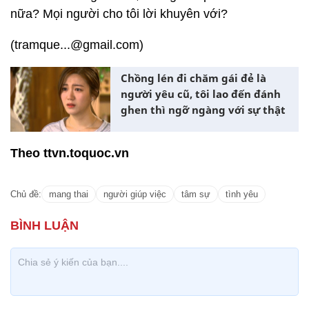
nữa? Mọi người cho tôi lời khuyên với?
(tramque...@gmail.com)
Chồng lén đi chăm gái đẻ là
người yêu cũ, tôi lao đến đánh
ghen thì ngỡ ngàng với sự thật
Theo ttvn.toquoc.vn
Chủ đề:
mang thai
người giúp việc
tâm sự
tình yêu