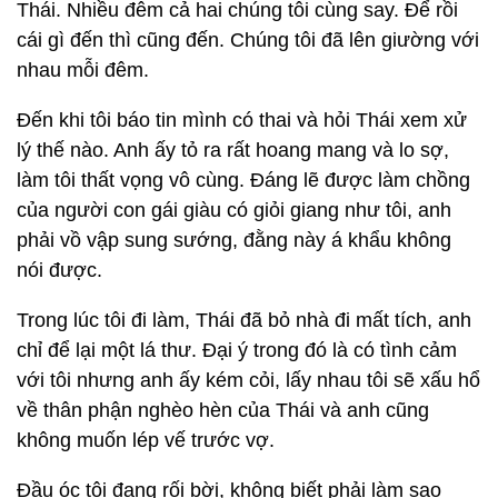
Thái. Nhiều đêm cả hai chúng tôi cùng say. Để rồi
cái gì đến thì cũng đến. Chúng tôi đã lên giường với
nhau mỗi đêm.
Đến khi tôi báo tin mình có thai và hỏi Thái xem xử
lý thế nào. Anh ấy tỏ ra rất hoang mang và lo sợ,
làm tôi thất vọng vô cùng. Đáng lẽ được làm chồng
của người con gái giàu có giỏi giang như tôi, anh
phải vồ vập sung sướng, đằng này á khẩu không
nói được.
Trong lúc tôi đi làm, Thái đã bỏ nhà đi mất tích, anh
chỉ để lại một lá thư. Đại ý trong đó là có tình cảm
với tôi nhưng anh ấy kém cỏi, lấy nhau tôi sẽ xấu hổ
về thân phận nghèo hèn của Thái và anh cũng
không muốn lép vế trước vợ.
Đầu óc tôi đang rối bời, không biết phải làm sao