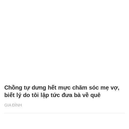
Chồng tự dưng hết mực chăm sóc mẹ vợ,
biết lý do tôi lập tức đưa bà về quê
GIA ĐÌNH