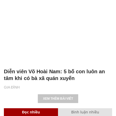
Diễn viên Võ Hoài Nam: 5 bố con luôn an
tâm khi có bà xã quán xuyến
GIA ĐÌNH
XEM THÊM BÀI VIẾT
Đọc nhiều
Bình luận nhiều