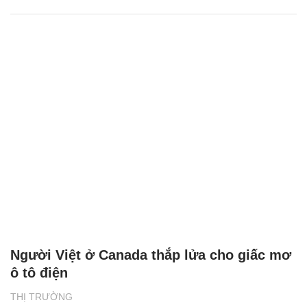
Người Việt ở Canada thắp lửa cho giấc mơ
ô tô điện
THỊ TRƯỜNG