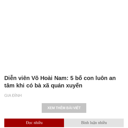
Diễn viên Võ Hoài Nam: 5 bố con luôn an
tâm khi có bà xã quán xuyến
GIA ĐÌNH
XEM THÊM BÀI VIẾT
Đọc nhiều
Bình luận nhiều