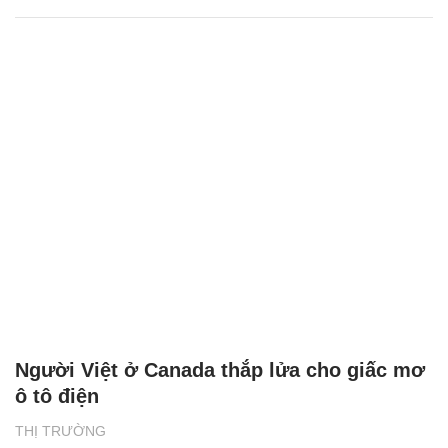
Người Việt ở Canada thắp lửa cho giấc mơ
ô tô điện
THỊ TRƯỜNG