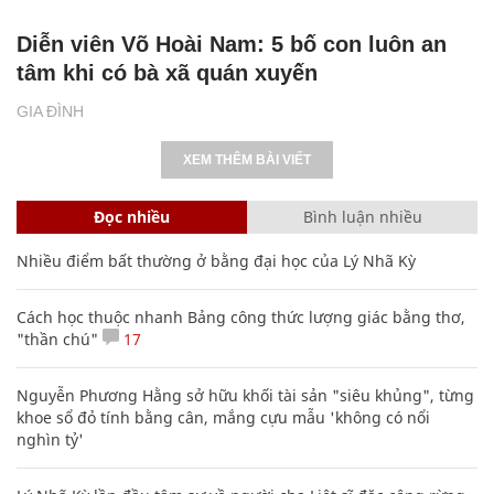
Diễn viên Võ Hoài Nam: 5 bố con luôn an
tâm khi có bà xã quán xuyến
GIA ĐÌNH
XEM THÊM BÀI VIẾT
Đọc nhiều
Bình luận nhiều
Nhiều điểm bất thường ở bằng đại học của Lý Nhã Kỳ
Cách học thuộc nhanh Bảng công thức lượng giác bằng thơ,
"thần chú"
17
Nguyễn Phương Hằng sở hữu khối tài sản "siêu khủng", từng
khoe sổ đỏ tính bằng cân, mắng cựu mẫu 'không có nổi
nghìn tỷ'