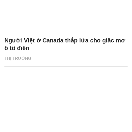
Người Việt ở Canada thắp lửa cho giấc mơ
ô tô điện
THỊ TRƯỜNG