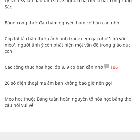
Lý Nhã Kỳ lần đầu tâm sự về người cha Liệt sĩ đặc công rừng
Sác
Bảng công thức đạo hàm nguyên hàm cơ bản cần nhớ
Clip lột tả chân thực cảnh anh trai và em gái như 'chó với
mèo', người tinh ý còn phát hiện một vấn đề trong giáo dục
con
Các công thức hóa học lớp 8, 9 cơ bản cần nhớ
106
20 số điện thoại ma ám bạn không bao giờ nên gọi
Mẹo học thuộc Bảng tuần hoàn nguyên tố hóa học bằng thơ,
câu nói vui vẻ