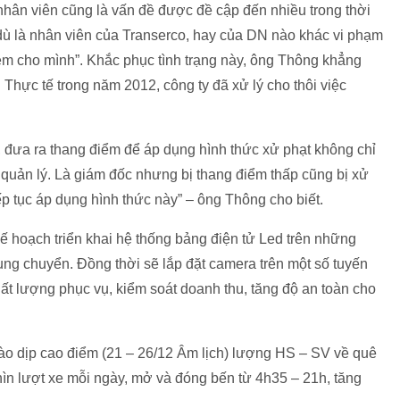
nhân viên cũng là vấn đề được đề cập đến nhiều trong thời
dù là nhân viên của Transerco, hay của DN nào khác vi phạm
hiệm cho mình”. Khắc phục tình trạng này, ông Thông khẳng
Thực tế trong năm 2012, công ty đã xử lý cho thôi việc
, đưa ra thang điểm để áp dụng hình thức xử phạt không chỉ
quản lý. Là giám đốc nhưng bị thang điểm thấp cũng bị xử
p tục áp dụng hình thức này” – ông Thông cho biết.
 hoạch triển khai hệ thống bảng điện tử Led trên những
ung chuyển. Đồng thời sẽ lắp đặt camera trên một số tuyến
t lượng phục vụ, kiểm soát doanh thu, tăng độ an toàn cho
vào dịp cao điểm (21 – 26/12 Âm lịch) lượng HS – SV về quê
ghìn lượt xe mỗi ngày, mở và đóng bến từ 4h35 – 21h, tăng