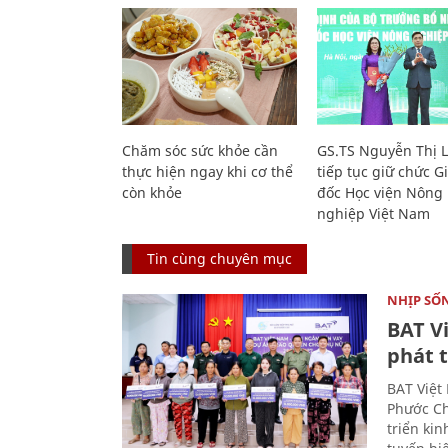
Chăm sóc sức khỏe cần
GS.TS Nguyễn Thị 
thực hiện ngay khi cơ thể
tiếp tục giữ chức 
còn khỏe
đốc Học viện Nông
nghiệp Việt Nam
Tin cùng chuyên mục
NHỊP SỐ
BAT V
phát t
BAT Việt
Phước Ch
triển ki