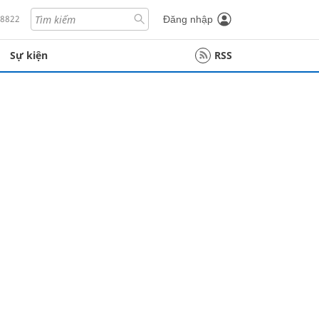
18822
Đăng nhập
Sự kiện
RSS