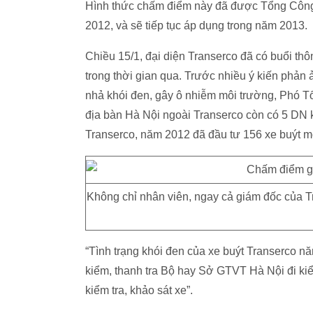
Hình thức chấm điểm này đã được Tổng Công t
2012, và sẽ tiếp tục áp dụng trong năm 2013.
Chiều 15/1, đại diện Transerco đã có buổi thô
trong thời gian qua. Trước nhiều ý kiến phản ả
nhả khói đen, gây ô nhiễm môi trường, Phó T
địa bàn Hà Nội ngoài Transerco còn có 5 DN k
Transerco, năm 2012 đã đầu tư 156 xe buýt mới
Không chỉ nhân viên, ngay cả giám đốc của 
“Tình trạng khói đen của xe buýt Transerco 
kiểm, thanh tra Bộ hay Sở GTVT Hà Nội đi kiể
kiểm tra, khảo sát xe”.