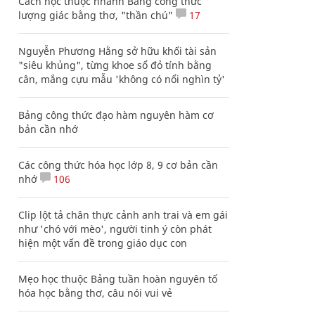
Cách học thuộc nhanh Bảng công thức
lượng giác bằng thơ, "thần chú"
17
Nguyễn Phương Hằng sở hữu khối tài sản
"siêu khủng", từng khoe sổ đỏ tính bằng
cân, mắng cựu mẫu 'không có nổi nghìn tỷ'
Bảng công thức đạo hàm nguyên hàm cơ
bản cần nhớ
Các công thức hóa học lớp 8, 9 cơ bản cần
nhớ
106
Clip lột tả chân thực cảnh anh trai và em gái
như 'chó với mèo', người tinh ý còn phát
hiện một vấn đề trong giáo dục con
Mẹo học thuộc Bảng tuần hoàn nguyên tố
hóa học bằng thơ, câu nói vui vẻ