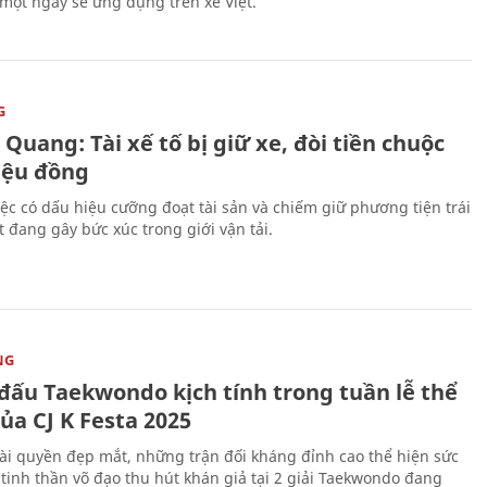
 một ngày sẽ ứng dụng trên xe Việt.
G
Quang: Tài xế tố bị giữ xe, đòi tiền chuộc
riệu đồng
iệc có dấu hiệu cưỡng đoạt tài sản và chiếm giữ phương tiện trái
t đang gây bức xúc trong giới vận tải.
NG
 đấu Taekwondo kịch tính trong tuần lễ thể
ủa CJ K Festa 2025
i quyền đẹp mắt, những trận đối kháng đỉnh cao thể hiện sức
tinh thần võ đạo thu hút khán giả tại 2 giải Taekwondo đang