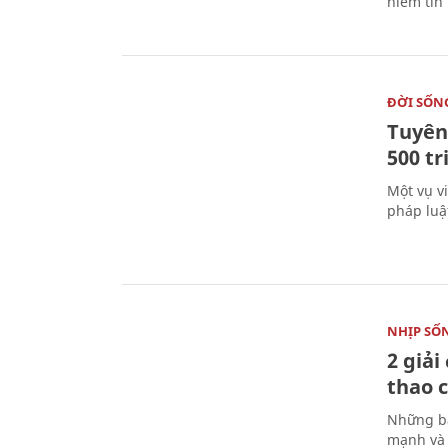
niềm tin
ĐỜI SỐN
Tuyên 
500 t
Một vụ v
pháp luậ
NHỊP SỐ
2 giải
thao c
Những bà
mạnh và 