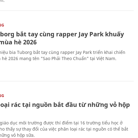
ên.
NG
uborg bắt tay cùng rapper Jay Park khuấy
mùa hè 2026
iệu bia Tuborg bắt tay cùng rapper Jay Park triển khai chiến
 hè 2026 mang tên "Sao Phải Theo Chuẩn” tại Việt Nam.
NG
loại rác tại nguồn bắt đầu từ những vỏ hộp
giáo dục môi trường được thí điểm tại 16 trường tiểu học ở
o thấy sự thay đổi của việc phân loại rác tại nguồn có thể bắt
hững vỏ hộp sữa.