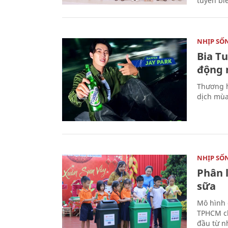
tuyến bi
NHỊP SỐ
Bia T
động 
Thương h
dịch mùa
NHỊP SỐ
Phân 
sữa
Mô hình 
TPHCM ch
đầu từ n