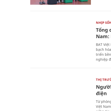
NHỊP SỐ
Tổng 
Nam: 
BAT Việt
bạch hóa
triển bề
nghiệp đ
THỊ TRƯ
Người
điện
Từ phòng
Việt Nam 