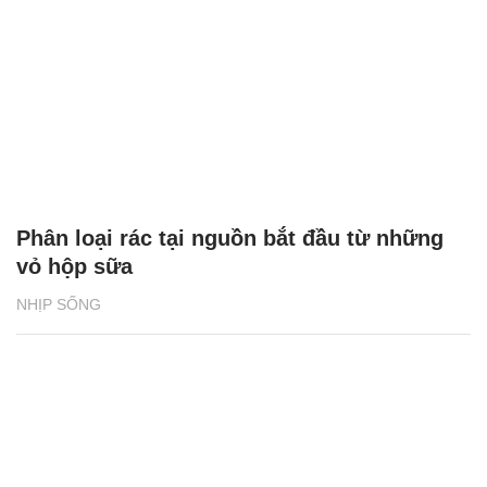
Phân loại rác tại nguồn bắt đầu từ những
vỏ hộp sữa
NHỊP SỐNG