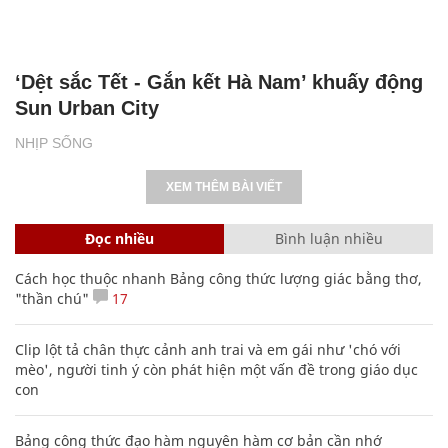
‘Dệt sắc Tết - Gắn kết Hà Nam’ khuấy động
Sun Urban City
NHỊP SỐNG
XEM THÊM BÀI VIẾT
Đọc nhiều
Bình luận nhiều
Cách học thuộc nhanh Bảng công thức lượng giác bằng thơ,
"thần chú"
17
Clip lột tả chân thực cảnh anh trai và em gái như 'chó với
mèo', người tinh ý còn phát hiện một vấn đề trong giáo dục
con
Bảng công thức đạo hàm nguyên hàm cơ bản cần nhớ