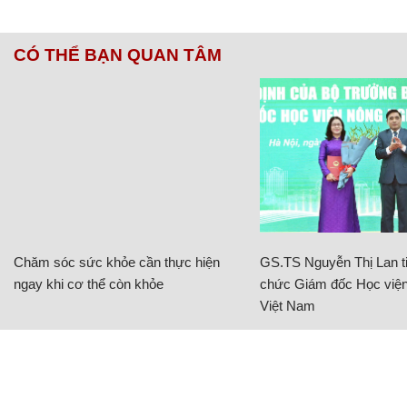
CÓ THỂ BẠN QUAN TÂM
Chăm sóc sức khỏe cần thực hiện
GS.TS Nguyễn Thị Lan ti
ngay khi cơ thể còn khỏe
chức Giám đốc Học viện
Việt Nam