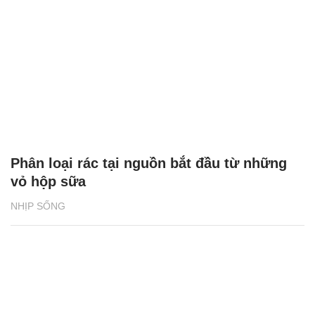
Phân loại rác tại nguồn bắt đầu từ những
vỏ hộp sữa
NHỊP SỐNG