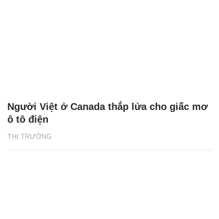
Người Việt ở Canada thắp lửa cho giấc mơ
ô tô điện
THỊ TRƯỜNG