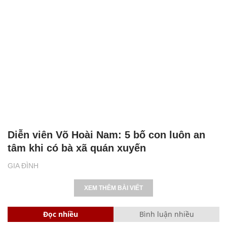
Diễn viên Võ Hoài Nam: 5 bố con luôn an
tâm khi có bà xã quán xuyến
GIA ĐÌNH
XEM THÊM BÀI VIẾT
Đọc nhiều
Bình luận nhiều