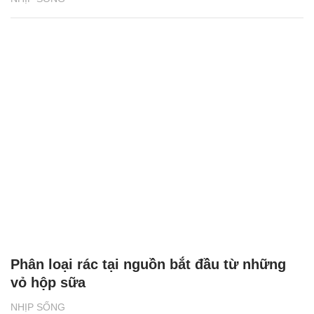
Phân loại rác tại nguồn bắt đầu từ những
vỏ hộp sữa
NHỊP SỐNG