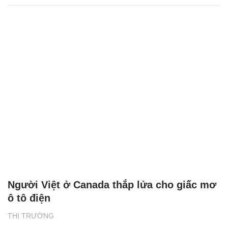
Người Việt ở Canada thắp lửa cho giấc mơ
ô tô điện
THỊ TRƯỜNG