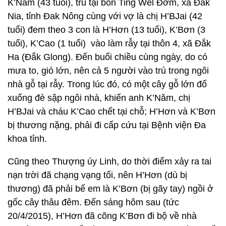
K’Năm (43 tuổi), trú tại bon Ting Wel Đơm, xã Đắk
Nia, tỉnh Đak Nông cùng với vợ là chị H’BJai (42
tuổi) đem theo 3 con là H’Hơn (13 tuổi), K’Bơn (3
tuổi), K’Cao (1 tuổi) vào làm rẫy tại thôn 4, xã Đắk
Ha (Đắk Glong). Đến buổi chiều cùng ngày, do có
mưa to, gió lớn, nên cả 5 người vào trú trong ngôi
nhà gỗ tại rẫy. Trong lúc đó, có một cây gỗ lớn đổ
xuống đè sập ngôi nhà, khiến anh K’Năm, chị
H’BJai và cháu K’Cao chết tại chỗ; H’Hơn và K’Bơn
bị thương nặng, phải đi cấp cứu tại Bệnh viện Đa
khoa tỉnh.
Cũng theo Thượng úy Linh, do thời điểm xảy ra tai
nạn trời đã chạng vạng tối, nên H’Hơn (dù bị
thương) đã phải bế em là K’Bơn (bị gãy tay) ngồi ở
gốc cây thâu đêm. Đến sáng hôm sau (tức
20/4/2015), H’Hơn đã cõng K’Bơn đi bộ về nhà