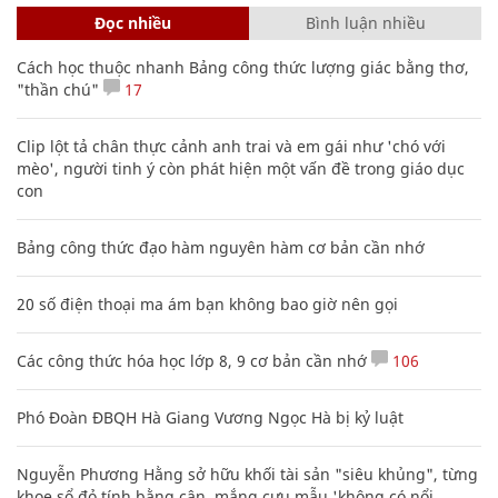
Đọc nhiều
Bình luận nhiều
Cách học thuộc nhanh Bảng công thức lượng giác bằng thơ,
"thần chú"
17
Clip lột tả chân thực cảnh anh trai và em gái như 'chó với
mèo', người tinh ý còn phát hiện một vấn đề trong giáo dục
con
Bảng công thức đạo hàm nguyên hàm cơ bản cần nhớ
20 số điện thoại ma ám bạn không bao giờ nên gọi
Các công thức hóa học lớp 8, 9 cơ bản cần nhớ
106
Phó Đoàn ĐBQH Hà Giang Vương Ngọc Hà bị kỷ luật
Nguyễn Phương Hằng sở hữu khối tài sản "siêu khủng", từng
khoe sổ đỏ tính bằng cân, mắng cựu mẫu 'không có nổi