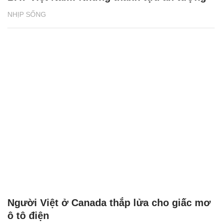
NHỊP SỐNG
Người Việt ở Canada thắp lửa cho giấc mơ
ô tô điện