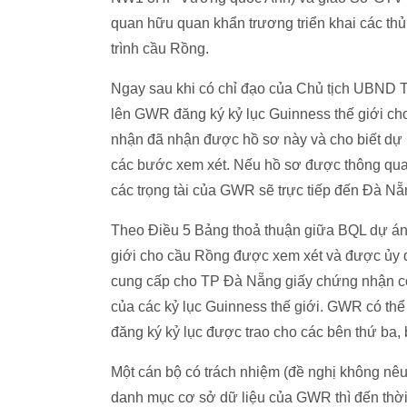
quan hữu quan khẩn trương triển khai các thủ 
trình cầu Rồng.
Ngay sau khi có chỉ đạo của Chủ tịch UBND 
lên GWR đăng ký kỷ lục Guinness thế giới ch
nhận đã nhận được hồ sơ này và cho biết dự k
các bước xem xét. Nếu hồ sơ được thông qua,
các trọng tài của GWR sẽ trực tiếp đến Đà Nẵn
Theo Điều 5 Bảng thoả thuận giữa BQL dự án
giới cho cầu Rồng được xem xét và được ủy
cung cấp cho TP Đà Nẵng giấy chứng nhận côn
của các kỷ lục Guinness thế giới. GWR có thể 
đăng ký kỷ lục được trao cho các bên thứ ba,
Một cán bộ có trách nhiệm (đề nghị không nêu
danh mục cơ sở dữ liệu của GWR thì đến thời 