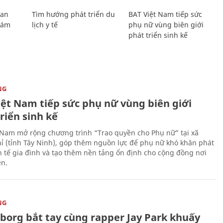
Lan
Tìm hướng phát triển du
BAT Việt Nam tiếp sức
Giám
lịch y tế
phụ nữ vùng biên giới
phát triển sinh kế
NG
iệt Nam tiếp sức phụ nữ vùng biên giới
riển sinh kế
 Nam mở rộng chương trình “Trao quyền cho Phụ nữ” tại xã
ỉ (tỉnh Tây Ninh), góp thêm nguồn lực để phụ nữ khó khăn phát
nh tế gia đình và tạo thêm nền tảng ổn định cho cộng đồng nơi
ên.
NG
uborg bắt tay cùng rapper Jay Park khuấy