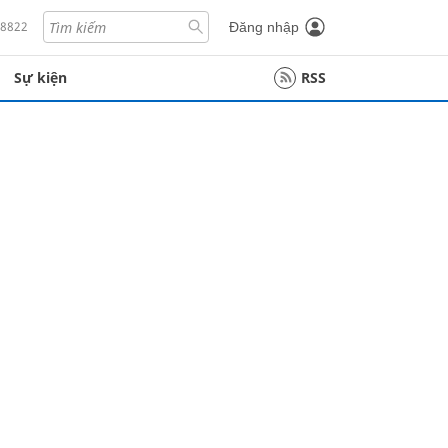
18822
Đăng nhập
Sự kiện
RSS