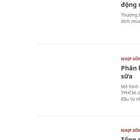
động 
Thương h
dịch mùa
NHỊP SỐ
Phân 
sữa
Mô hình 
TPHCM ch
đầu từ n
NHỊP SỐ
Tổng 