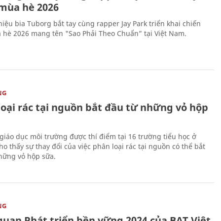
mùa hè 2026
iệu bia Tuborg bắt tay cùng rapper Jay Park triển khai chiến
 hè 2026 mang tên "Sao Phải Theo Chuẩn” tại Việt Nam.
NG
loại rác tại nguồn bắt đầu từ những vỏ hộp
giáo dục môi trường được thí điểm tại 16 trường tiểu học ở
o thấy sự thay đổi của việc phân loại rác tại nguồn có thể bắt
hững vỏ hộp sữa.
NG
quan Phát triển bền vững 2024 của BAT Việt