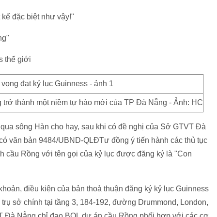
t kế đặc biệt như vậy!"
ng"
 thế giới
 trở thành một niềm tự hào mới của TP Đà Nẵng - Ảnh: HC
 qua sông Hàn cho hay, sau khi có đề nghị của Sở GTVT Đà
ó văn bản 9484/UBND-QLĐTư đồng ý tiến hành các thủ tục
nh cầu Rồng với tên gọi của kỷ lục được đăng ký là "Con
oản, điều kiện của bản thoả thuận đăng ký kỷ lục Guinness
, trụ sở chính tại tầng 3, 184-192, đường Drummond, London,
Đà Nẵng chỉ đạo BQL dự án cầu Rồng phối hợp với các cơ