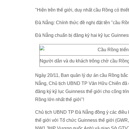
"Hiện trên thế giới, duy nhất cầu Rồng có thiế
Đà Nẵng: Chính thức đề nghị đặt tên "cầu Rồ
Đà Nẵng chuẩn bị đăng ký hai kỷ lục Guinness
Người dân và du khách trông chờ cầu Rồng
Ngày 20/11, Ban quản lý dự án cầu Rồng bắc
Nẵng, Chủ tịch UBND TP Văn Hữu Chiến đã c
đăng ký kỷ lục Guinness thế giới cho công trì
Rồng lớn nhất thế giới"!
Chủ tịch UBND TP Đà Nẵng đồng ý các điều kh
thế giới với Tổ chức Guinness thế giới (GWR
NW1 3HP Vương quốc Anh) và giao Sở GTVT 