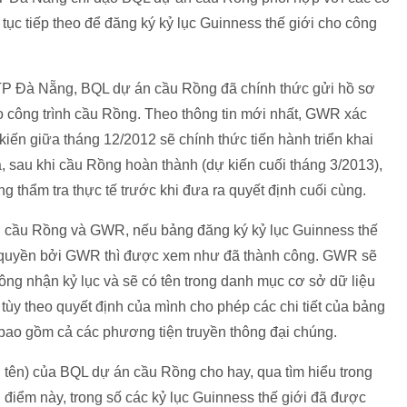
tục tiếp theo để đăng ký kỷ lục Guinness thế giới cho công
TP Đà Nẵng, BQL dự án cầu Rồng đã chính thức gửi hồ sơ
o công trình cầu Rồng. Theo thông tin mới nhất, GWR xác
iến giữa tháng 12/2012 sẽ chính thức tiến hành triển khai
 sau khi cầu Rồng hoàn thành (dự kiến cuối tháng 3/2013),
g thẩm tra thực tế trước khi đưa ra quyết định cuối cùng.
 cầu Rồng và GWR, nếu bảng đăng ký kỷ lục Guinness thế
 quyền bởi GWR thì được xem như đã thành công. GWR sẽ
g nhận kỷ lục và sẽ có tên trong danh mục cơ sở dữ liệu
tùy theo quyết định của mình cho phép các chi tiết của bảng
 bao gồm cả các phương tiện truyền thông đại chúng.
 tên) của BQL dự án cầu Rồng cho hay, qua tìm hiểu trong
điểm này, trong số các kỷ lục Guinness thế giới đã được