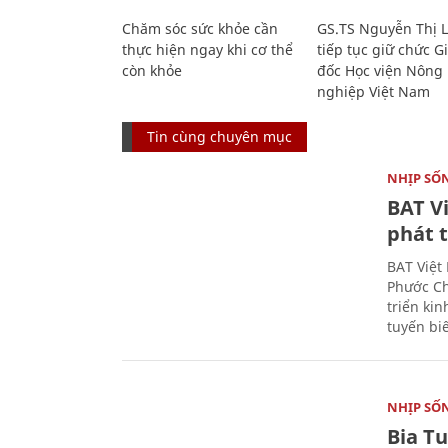
Chăm sóc sức khỏe cần
GS.TS Nguyễn Thị 
thực hiện ngay khi cơ thể
tiếp tục giữ chức 
còn khỏe
đốc Học viện Nông
nghiệp Việt Nam
Tin cùng chuyên mục
NHỊP SỐ
BAT V
phát t
BAT Việt
Phước Ch
triển ki
tuyến bi
NHỊP SỐ
Bia T