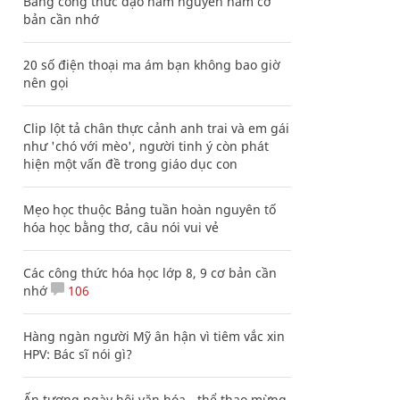
Bảng công thức đạo hàm nguyên hàm cơ
bản cần nhớ
20 số điện thoại ma ám bạn không bao giờ
nên gọi
Clip lột tả chân thực cảnh anh trai và em gái
như 'chó với mèo', người tinh ý còn phát
hiện một vấn đề trong giáo dục con
Mẹo học thuộc Bảng tuần hoàn nguyên tố
hóa học bằng thơ, câu nói vui vẻ
Các công thức hóa học lớp 8, 9 cơ bản cần
nhớ
106
Hàng ngàn người Mỹ ân hận vì tiêm vắc xin
HPV: Bác sĩ nói gì?
Ấn tượng ngày hội văn hóa - thể thao mừng