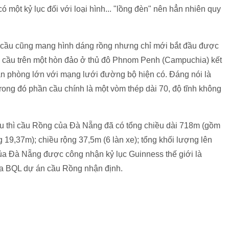
 một kỷ lục đối với loại hình... "lồng đèn" nên hẳn nhiên quy
ây cầu cũng mang hình dáng rồng nhưng chỉ mới bắt đầu được
ây cầu trên một hòn đảo ở thủ đô Phnom Penh (Campuchia) kết
 văn phòng lớn với mạng lưới đường bộ hiện có. Đáng nói là
rong đó phần cầu chính là một vòm thép dài 70, độ tĩnh không
ầu thì cầu Rồng của Đà Nẵng đã có tổng chiều dài 718m (gồm
 19,37m); chiều rộng 37,5m (6 làn xe); tổng khối lượng lên
ủa Đà Nẵng được công nhận kỷ lục Guinness thế giới là
của BQL dự án cầu Rồng nhận định.