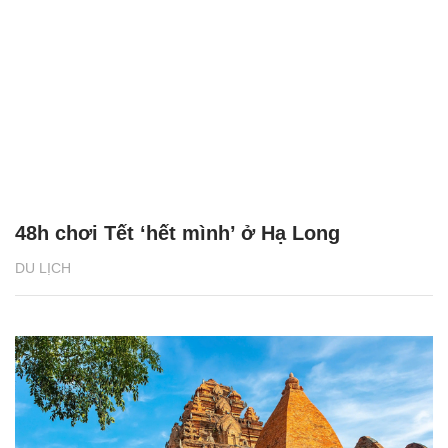
48h chơi Tết ‘hết mình’ ở Hạ Long
DU LỊCH