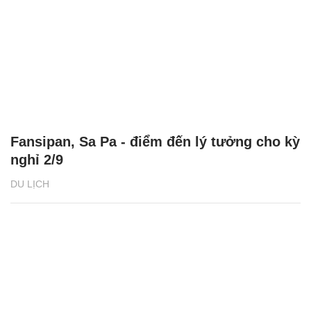
Fansipan, Sa Pa - điểm đến lý tưởng cho kỳ
nghỉ 2/9
DU LỊCH