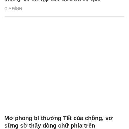
Bạn gái kém 14 tuổi của anh trai khiến tôi
và mẹ ngán ngẩm
GIA ĐÌNH