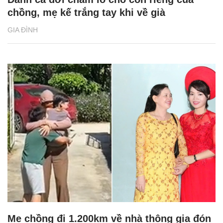
Chăm sóc sức khỏe cần thực hiện
GS.TS Nguyễn Thị Lan ti
ngay khi cơ thể còn khỏe
chức Giám đốc Học viện
Việt Nam