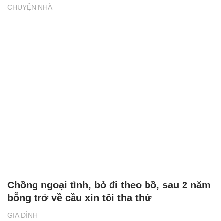
Mở phong bì thưởng Tết của chồng, vợ
sững sờ thấy dòng chữ phía trên
GIA ĐÌNH