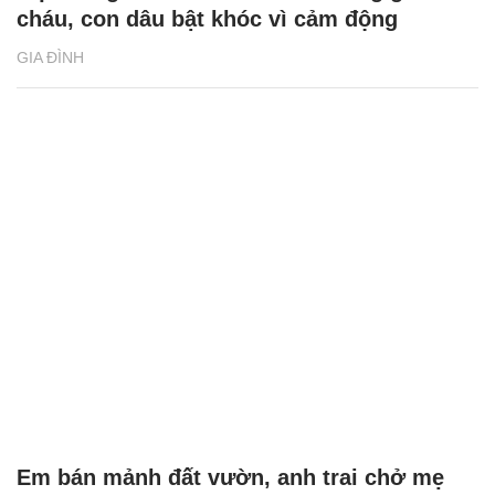
Dành cả đời chăm lo cho con riêng của
chồng, mẹ kế trắng tay khi về già
GIA ĐÌNH