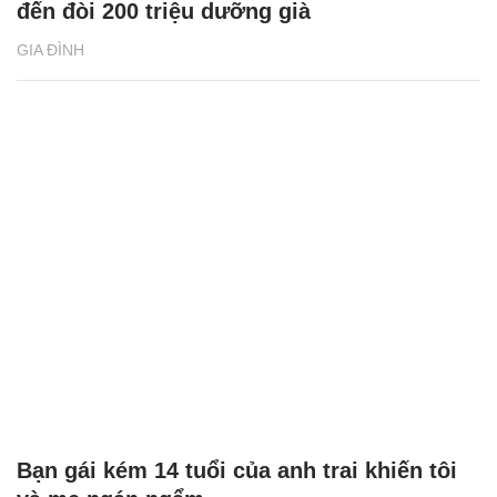
Mẹ chồng đi 1.200km về nhà thông gia đón
cháu, con dâu bật khóc vì cảm động
GIA ĐÌNH