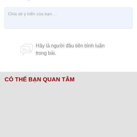
Chân dung cô vợ bị hiểu nhầm là nữ chính trong clip nhạy cảm bị
phát tán
Anh Dũng khẳng định không quan hệ tình dục với 2
cô gái đó và cũng không rõ clip đã được phát tán
như thế nào. Nhưng sự thật đây chỉ là "cuộc vui
khủng khiếp" của những người đàn ông chứ không
có câu chuyện vợ chồng nào như dân tình vẽ lên.
Đây cũng là bài học đắt giá cho các ông chồng khi
muốn trốn vợ tìm thú vui riêng.
'Phát hờn' nghe Phan Hiển nịnh
bà xã Khánh Thy như rót mật vào
tai
Theo phapluat.suckhoedoisong.vn