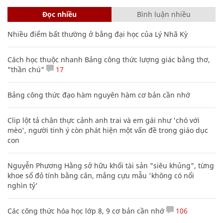
Vợ chồng ở Thái Bình tuyên bố vỡ hụi,
hàng chục người mang quan tài đi tìm
ĐỜI SỐNG
6 chị em ruột không lấy chồng, sống cùng