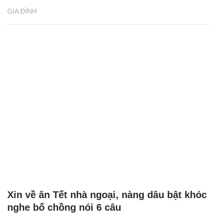
Chồng tự dưng hết mực chăm sóc mẹ vợ,
biết lý do tôi lập tức đưa bà về quê
GIA ĐÌNH