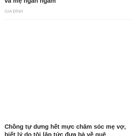
Em bán mảnh đất vườn, anh trai chở mẹ
đến đòi 200 triệu dưỡng già
GIA ĐÌNH