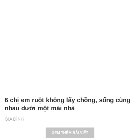
Chồng ngoại tình, bỏ đi theo bồ, sau 2 năm
bỗng trở về cầu xin tôi tha thứ
GIA ĐÌNH