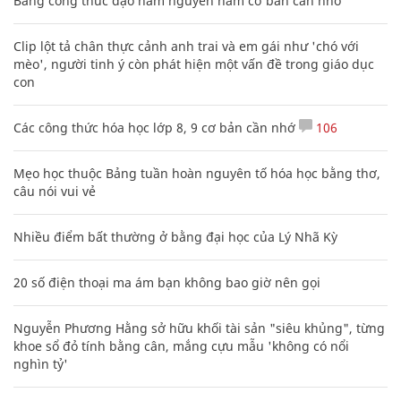
Bảng công thức đạo hàm nguyên hàm cơ bản cần nhớ
Clip lột tả chân thực cảnh anh trai và em gái như 'chó với
mèo', người tinh ý còn phát hiện một vấn đề trong giáo dục
con
Các công thức hóa học lớp 8, 9 cơ bản cần nhớ
106
Mẹo học thuộc Bảng tuần hoàn nguyên tố hóa học bằng thơ,
câu nói vui vẻ
Nhiều điểm bất thường ở bằng đại học của Lý Nhã Kỳ
20 số điện thoại ma ám bạn không bao giờ nên gọi
Nguyễn Phương Hằng sở hữu khối tài sản "siêu khủng", từng
khoe sổ đỏ tính bằng cân, mắng cựu mẫu 'không có nổi
nghìn tỷ'