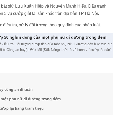
 bắt giữ Lưu Xuân Hiệp và Nguyễn Mạnh Hiếu. Đấu tranh
ện 3 vụ cướp giật tài sản khác trên địa bàn TP Hà Nội.
điều tra, xử lý đối tượng theo quy định của pháp luật.
ớp 50 nghìn đồng của một phụ nữ đi đường trong đêm
ể điều tra, đối tượng cướp tiền của một phụ nữ đi đường gây bức xúc dư
ã bị Công an huyện Đắk Mil (Đắk Nông) khởi tố về hành vi “cướp tài sản”.
ay công an đi tuần
a một phụ nữ đi đường trong đêm
cướp lại hàng trăm triệu