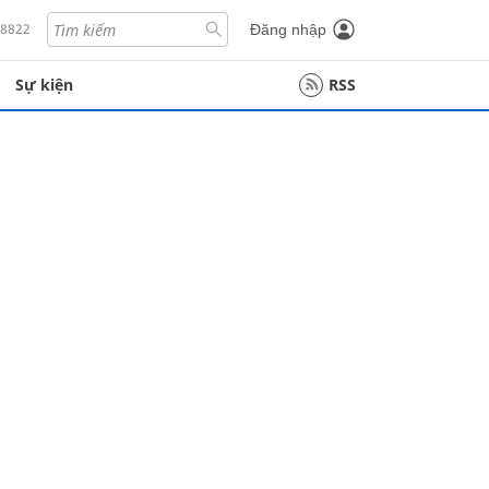
18822
Đăng nhập
Sự kiện
RSS