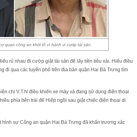
cơ quan công an khởi tố vì hành vi cướp tài sản.
ếu rủ nhau đi cướp giật tài sản để lấy tiền tiêu xài. Hiếu điều
 đi qua các tuyến phố trên địa bàn quận Hai Bà Trưng tìm
ện chị V.T.N điều khiển xe máy và đang sử dụng điện thoại
iều phía bên trái để Hiệp ngồi sau giật chiếc điện thoại di
sát hình sự Công an quận Hai Bà Trưng đã khẩn trương xác