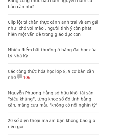
Bảng công thức đạo hàm nguyên hàm cơ
bản cần nhớ
Clip lột tả chân thực cảnh anh trai và em gái
như 'chó với mèo', người tinh ý còn phát
hiện một vấn đề trong giáo dục con
Nhiều điểm bất thường ở bằng đại học của
Lý Nhã Kỳ
Các công thức hóa học lớp 8, 9 cơ bản cần
nhớ
106
Nguyễn Phương Hằng sở hữu khối tài sản
"siêu khủng", từng khoe sổ đỏ tính bằng
cân, mắng cựu mẫu 'không có nổi nghìn tỷ'
20 số điện thoại ma ám bạn không bao giờ
nên gọi