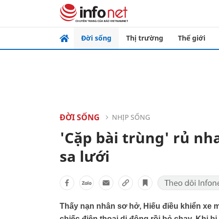
Đời sống
Thị trường
Thế giới
ĐỜI SỐNG
NHỊP SỐNG
'Cặp bài trùng' rủ nh
sa lưới
Thấy nạn nhân sơ hở, Hiếu điều khiển xe má
chiếc điện thoại di động rồi bỏ chạy. Khi b