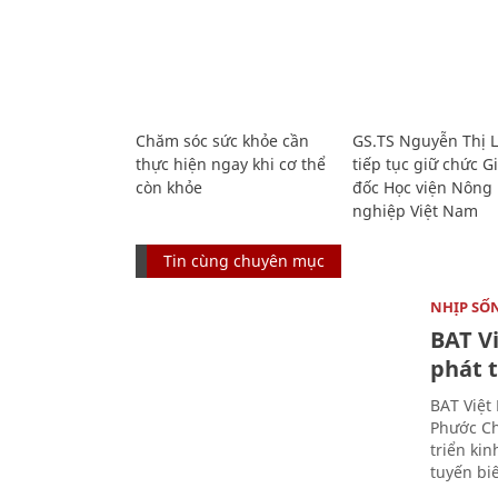
Chăm sóc sức khỏe cần
GS.TS Nguyễn Thị 
thực hiện ngay khi cơ thể
tiếp tục giữ chức 
còn khỏe
đốc Học viện Nông
nghiệp Việt Nam
Tin cùng chuyên mục
NHỊP SỐ
BAT V
phát t
BAT Việt
Phước Ch
triển ki
tuyến bi