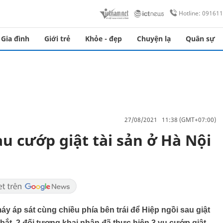
Hotline: 09161
Gia đình
Giới trẻ
Khỏe - đẹp
Chuyện lạ
Quân sự
27/08/2021 11:38 (GMT+07:00)
au cướp giật tài sản ở Hà Nội
y áp sát cùng chiều phía bên trái để Hiệp ngồi sau giật
ị bắt, 2 đối tượng khai nhận đã thực hiện 3 vụ cướp giật