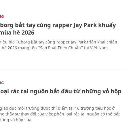
NG
uborg bắt tay cùng rapper Jay Park khuấy
mùa hè 2026
iệu bia Tuborg bắt tay cùng rapper Jay Park triển khai chiến
 hè 2026 mang tên "Sao Phải Theo Chuẩn” tại Việt Nam.
NG
loại rác tại nguồn bắt đầu từ những vỏ hộp
giáo dục môi trường được thí điểm tại 16 trường tiểu học ở
o thấy sự thay đổi của việc phân loại rác tại nguồn có thể bắt
hững vỏ hộp sữa.