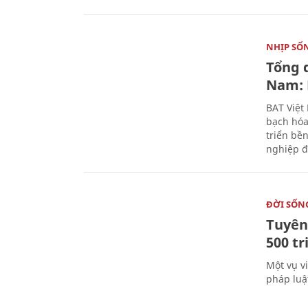
NHỊP SỐ
Tổng 
Nam: 
BAT Việt
bạch hóa
triển bề
nghiệp đ
ĐỜI SỐN
Tuyên 
500 t
Một vụ v
pháp luậ