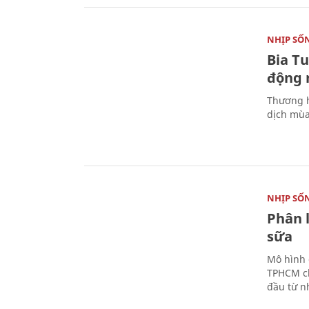
NHỊP SỐ
Bia T
động 
Thương h
dịch mùa
NHỊP SỐ
Phân 
sữa
Mô hình 
TPHCM ch
đầu từ n