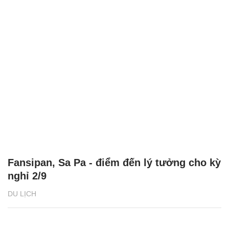
Fansipan, Sa Pa - điểm đến lý tưởng cho kỳ
nghỉ 2/9
DU LỊCH