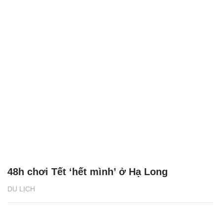
48h chơi Tết ‘hết mình’ ở Hạ Long
DU LỊCH