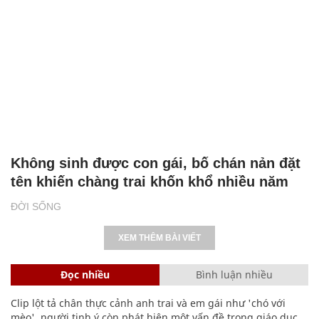
Không sinh được con gái, bố chán nản đặt
tên khiến chàng trai khốn khổ nhiều năm
ĐỜI SỐNG
XEM THÊM BÀI VIẾT
Đọc nhiều
Bình luận nhiều
Clip lột tả chân thực cảnh anh trai và em gái như 'chó với
mèo', người tinh ý còn phát hiện một vấn đề trong giáo dục