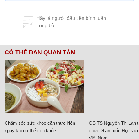
CÓ THỂ BẠN QUAN TÂM
Chăm sóc sức khỏe cần thực hiện
GS.TS Nguyễn Thị Lan ti
ngay khi cơ thể còn khỏe
chức Giám đốc Học viện
Việt Nam