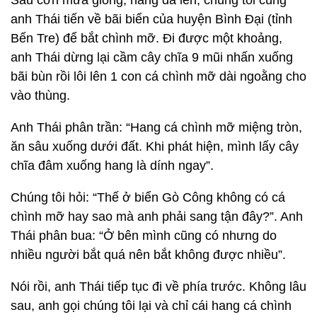
Sau cơn mưa giông, nắng đã lên, chúng tôi cùng
anh Thái tiến về bãi biển của huyện Bình Đại (tỉnh
Bến Tre) để bắt chình mỡ. Đi được một khoảng,
anh Thái dừng lại cầm cây chĩa 9 mũi nhấn xuống
bãi bùn rồi lôi lên 1 con cá chình mỡ dài ngoằng cho
vào thùng.
Anh Thái phân trần: “Hang cá chình mỡ miệng tròn,
ăn sâu xuống dưới đất. Khi phát hiện, mình lấy cây
chĩa đâm xuống hang là dính ngay”.
Chúng tôi hỏi: “Thế ở biển Gò Công không có cá
chình mỡ hay sao mà anh phải sang tận đây?”. Anh
Thái phân bua: “Ở bên mình cũng có nhưng do
nhiều người bắt quá nên bắt không được nhiều”.
Nói rồi, anh Thái tiếp tục đi về phía trước. Không lâu
sau, anh gọi chúng tôi lại và chỉ cái hang cá chình