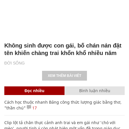
Không sinh được con gái, bố chán nản đặt
tên khiến chàng trai khốn khổ nhiều năm
ĐỜI SỐNG
XEM THÊM BÀI VIẾT
Đọc nhiều
Bình luận nhiều
Cách học thuộc nhanh Bảng công thức lượng giác bằng thơ,
"thần chú"
17
Clip lột tả chân thực cảnh anh trai và em gái như 'chó với
mèo', người tinh ý còn phát hiện một vấn đề trong giáo dục