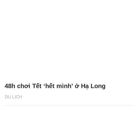
48h chơi Tết ‘hết mình’ ở Hạ Long
DU LỊCH