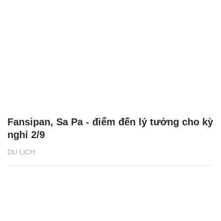
Fansipan, Sa Pa - điểm đến lý tưởng cho kỳ
nghỉ 2/9
DU LỊCH