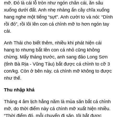
mỡ. Đó là cái lỗ tròn như ngón chân cái, ăn sâu
xuống dưới đất. Anh nhẹ nhàng ấn cây chĩa xuống
hang nghe một tiếng “sựt”. Anh cười to và nói: “Dính
rồi đó”, rồi lôi lên con cá chình mỡ to hơn ngón tay
cái.
Anh Thái cho biết thêm, nhiều khi phát hiện cái
hang to nhưng bắt lên con cá nhỏ cũng không
chừng. Mấy tháng trước, anh sang đảo Long Sơn
(tỉnh Bà Rịa - Vũng Tàu) bắt được cá chình to cỡ 3
con/kg. Còn ở bên này, cá chình mỡ không to được
như thế.
Thu nhập khá
Tháng 4 âm lịch hằng năm là mùa săn bắt cá chình
mỡ, do thời điểm này cá chình mỡ xuất hiện nhiều.
“Thời điểm đó, mỗi chuyến đi săn, tôi bắt được