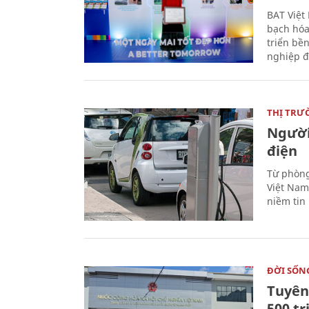
BAT Việt
bạch hóa
triển bề
nghiệp đ
THỊ TRƯ
Người
điện
Từ phòng
Việt Nam 
niềm tin
ĐỜI SỐN
Tuyên 
500 t