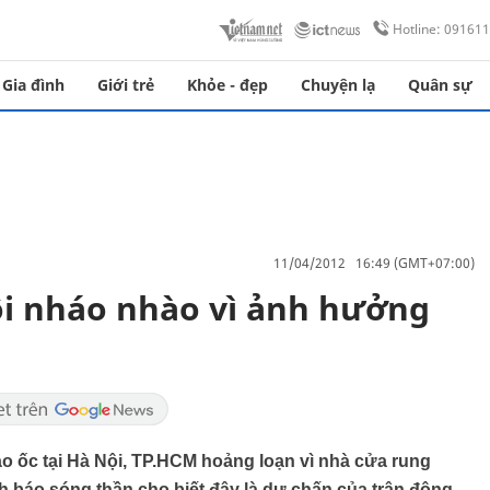
Hotline: 09161
Gia đình
Giới trẻ
Khỏe - đẹp
Chuyện lạ
Quân sự
11/04/2012 16:49 (GMT+07:00)
ội nháo nhào vì ảnh hưởng
cao ốc tại Hà Nội, TP.HCM hoảng loạn vì nhà cửa rung
h báo sóng thần cho biết đây là dư chấn của trận động