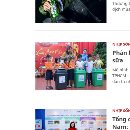
Thương h
dịch mùa
NHỊP SỐ
Phân 
sữa
Mô hình 
TPHCM ch
đầu từ n
NHỊP SỐ
Tổng 
Nam: 