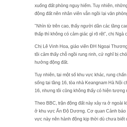
xuống đất phòng nguy hiểm. Tuy nhiên, những
động đất nên nhân viên vẫn ngồi lại văn phòn
"Nhìn từ trên cao, thấy người dân các tầng 
thấp thì không có cảm giác gì rõ rệt", chị Ngà c
Chị Lê Vinh Hoa, giáo viên ĐH Ngoại Thương H
tôi cảm thấy chỗ ngồi rung rinh, cứ nghĩ bị c
hưởng động đất.
Tuy nhiên, tại một số khu vực khác, rung ch
sống tại tầng 16, tòa nhà Keangnam Hà Nội ch
16, nhưng tôi cũng không thấy có hiện tượng 
Theo BBC, trận động đất này xảy ra ở ngoài k
ở khu vực Ấn Độ Dương. Cơ quan Cảnh báo S
vực này nên hành động kịp thời dù chưa biết 