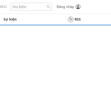
18822
Đăng nhập
Sự kiện
RSS