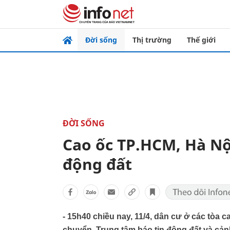
Đời sống
Thị trường
Thế giới
ĐỜI SỐNG
Cao ốc TP.HCM, Hà N
động đất
- 15h40 chiều nay, 11/4, dân cư ở các tòa 
chuyển. Trung tâm báo tin động đất và cản