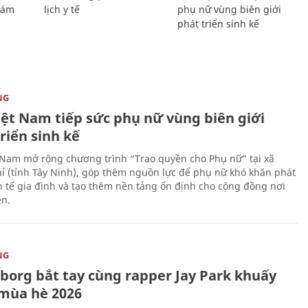
Giám
lịch y tế
phụ nữ vùng biên giới
phát triển sinh kế
NG
iệt Nam tiếp sức phụ nữ vùng biên giới
riển sinh kế
 Nam mở rộng chương trình “Trao quyền cho Phụ nữ” tại xã
ỉ (tỉnh Tây Ninh), góp thêm nguồn lực để phụ nữ khó khăn phát
nh tế gia đình và tạo thêm nền tảng ổn định cho cộng đồng nơi
ên.
NG
uborg bắt tay cùng rapper Jay Park khuấy
mùa hè 2026