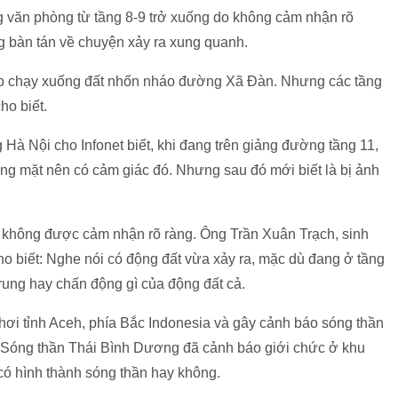
 văn phòng từ tầng 8-9 trở xuống do không cảm nhận rõ
g bàn tán về chuyện xảy ra xung quanh.
cao chạy xuống đất nhốn nháo đường Xã Đàn. Nhưng các tầng
ho biết.
à Nội cho Infonet biết, khi đang trên giảng đường tầng 11,
hóng mặt nên có cảm giác đó. Nhưng sau đó mới biết là bị ảnh
ấn không được cảm nhận rõ ràng. Ông Trần Xuân Trạch, sinh
o biết: Nghe nói có động đất vừa xảy ra, mặc dù đang ở tầng
rung hay chấn động gì của động đất cả.
hơi tỉnh Aceh, phía Bắc Indonesia và gây cảnh báo sóng thần
óng thần Thái Bình Dương đã cảnh báo giới chức ở khu
có hình thành sóng thần hay không.