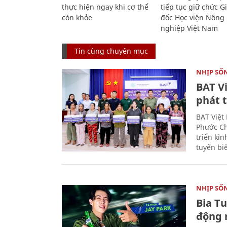
thực hiện ngay khi cơ thể
tiếp tục giữ chức 
còn khỏe
đốc Học viện Nông
nghiệp Việt Nam
Tin cùng chuyên mục
NHỊP SỐ
BAT V
phát t
BAT Việt
Phước Ch
triển ki
tuyến bi
NHỊP SỐ
Bia T
động 