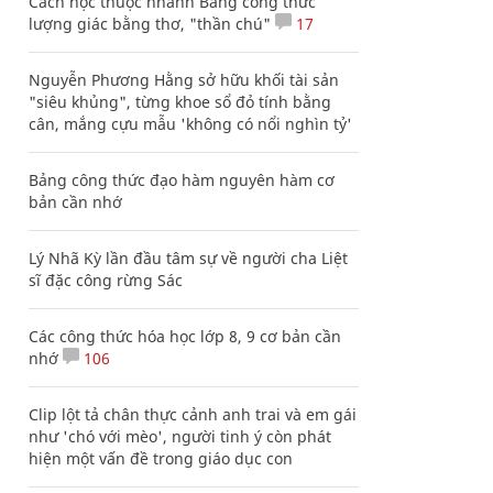
Cách học thuộc nhanh Bảng công thức
lượng giác bằng thơ, "thần chú"
17
Nguyễn Phương Hằng sở hữu khối tài sản
"siêu khủng", từng khoe sổ đỏ tính bằng
cân, mắng cựu mẫu 'không có nổi nghìn tỷ'
Bảng công thức đạo hàm nguyên hàm cơ
bản cần nhớ
Lý Nhã Kỳ lần đầu tâm sự về người cha Liệt
sĩ đặc công rừng Sác
Các công thức hóa học lớp 8, 9 cơ bản cần
nhớ
106
Clip lột tả chân thực cảnh anh trai và em gái
như 'chó với mèo', người tinh ý còn phát
hiện một vấn đề trong giáo dục con