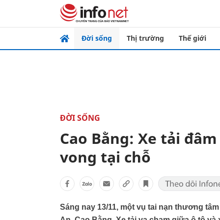
Đời sống
Thị trường
Thế giới
ĐỜI SỐNG
Cao Bằng: Xe tải đâm 
vong tại chỗ
Sáng nay 13/11, một vụ tai nạn thương tâ
An, Cao Bằng. Xe tải va chạm giữa ô tô và x