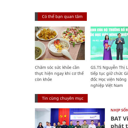
Có thể bạn quan tâm
Chăm sóc sức khỏe cần
GS.TS Nguyễn Thị 
thực hiện ngay khi cơ thể
tiếp tục giữ chức 
còn khỏe
đốc Học viện Nông
nghiệp Việt Nam
Tin cùng chuyên mục
NHỊP SỐ
BAT V
phát t