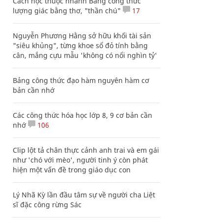
Cách học thuộc nhanh Bảng công thức
lượng giác bằng thơ, "thần chú"
17
Nguyễn Phương Hằng sở hữu khối tài sản
"siêu khủng", từng khoe sổ đỏ tính bằng
cân, mắng cựu mẫu 'không có nổi nghìn tỷ'
Bảng công thức đạo hàm nguyên hàm cơ
bản cần nhớ
Các công thức hóa học lớp 8, 9 cơ bản cần
nhớ
106
Clip lột tả chân thực cảnh anh trai và em gái
như 'chó với mèo', người tinh ý còn phát
hiện một vấn đề trong giáo dục con
Lý Nhã Kỳ lần đầu tâm sự về người cha Liệt
sĩ đặc công rừng Sác