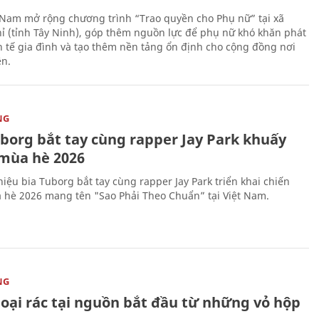
 Nam mở rộng chương trình “Trao quyền cho Phụ nữ” tại xã
ỉ (tỉnh Tây Ninh), góp thêm nguồn lực để phụ nữ khó khăn phát
nh tế gia đình và tạo thêm nền tảng ổn định cho cộng đồng nơi
ên.
NG
uborg bắt tay cùng rapper Jay Park khuấy
mùa hè 2026
iệu bia Tuborg bắt tay cùng rapper Jay Park triển khai chiến
 hè 2026 mang tên "Sao Phải Theo Chuẩn” tại Việt Nam.
NG
loại rác tại nguồn bắt đầu từ những vỏ hộp