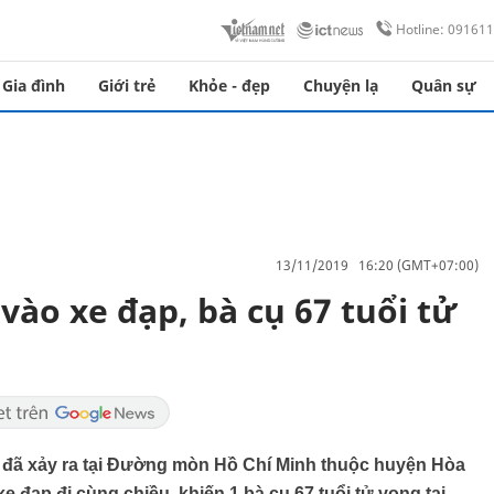
Hotline: 09161
Gia đình
Giới trẻ
Khỏe - đẹp
Chuyện lạ
Quân sự
13/11/2019 16:20 (GMT+07:00)
vào xe đạp, bà cụ 67 tuổi tử
m đã xảy ra tại Đường mòn Hồ Chí Minh thuộc huyện Hòa
e đạp đi cùng chiều, khiến 1 bà cụ 67 tuổi tử vong tại