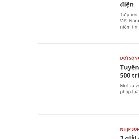
điện
Từ phòng
Việt Nam 
niềm tin
ĐỜI SỐN
Tuyên 
500 t
Một vụ v
pháp luậ
NHỊP SỐ
2 giải