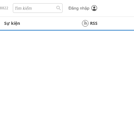
18822
Đăng nhập
Sự kiện
RSS