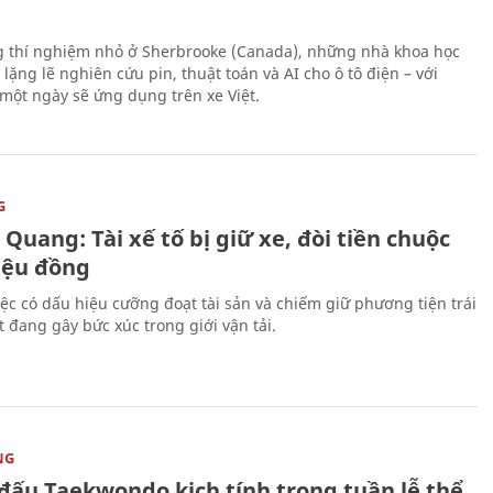
 thí nghiệm nhỏ ở Sherbrooke (Canada), những nhà khoa học
lặng lẽ nghiên cứu pin, thuật toán và AI cho ô tô điện – với
 một ngày sẽ ứng dụng trên xe Việt.
G
Quang: Tài xế tố bị giữ xe, đòi tiền chuộc
riệu đồng
iệc có dấu hiệu cưỡng đoạt tài sản và chiếm giữ phương tiện trái
t đang gây bức xúc trong giới vận tải.
NG
 đấu Taekwondo kịch tính trong tuần lễ thể