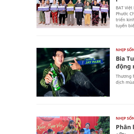
BAT Việt
Phước Ch
triển ki
tuyến bi
NHỊP SỐ
Bia T
động 
Thương h
dịch mùa
NHỊP SỐ
Phân 