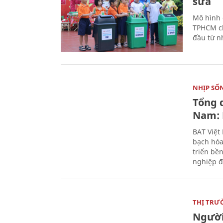
sữa
Mô hình 
TPHCM ch
đầu từ n
NHỊP SỐ
Tổng 
Nam: 
BAT Việt
bạch hóa
triển bề
nghiệp đ
THỊ TRƯ
Người