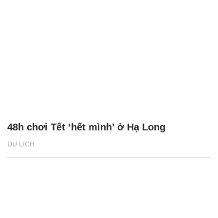
48h chơi Tết ‘hết mình’ ở Hạ Long
DU LỊCH