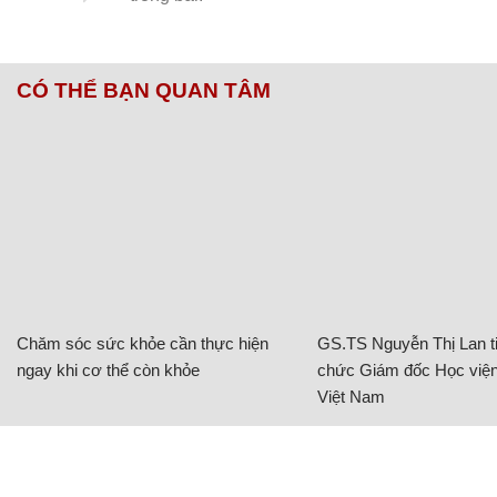
CÓ THỂ BẠN QUAN TÂM
Chăm sóc sức khỏe cần thực hiện
GS.TS Nguyễn Thị Lan ti
ngay khi cơ thể còn khỏe
chức Giám đốc Học viện
Việt Nam