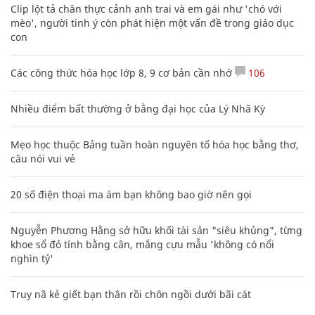
Clip lột tả chân thực cảnh anh trai và em gái như 'chó với
mèo', người tinh ý còn phát hiện một vấn đề trong giáo dục
con
Các công thức hóa học lớp 8, 9 cơ bản cần nhớ
106
Nhiều điểm bất thường ở bằng đại học của Lý Nhã Kỳ
Mẹo học thuộc Bảng tuần hoàn nguyên tố hóa học bằng thơ,
câu nói vui vẻ
20 số điện thoại ma ám bạn không bao giờ nên gọi
Nguyễn Phương Hằng sở hữu khối tài sản "siêu khủng", từng
khoe sổ đỏ tính bằng cân, mắng cựu mẫu 'không có nổi
nghìn tỷ'
Truy nã kẻ giết bạn thân rồi chôn ngồi dưới bãi cát