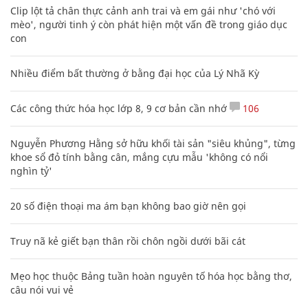
Clip lột tả chân thực cảnh anh trai và em gái như 'chó với
mèo', người tinh ý còn phát hiện một vấn đề trong giáo dục
con
Nhiều điểm bất thường ở bằng đại học của Lý Nhã Kỳ
Các công thức hóa học lớp 8, 9 cơ bản cần nhớ
106
Nguyễn Phương Hằng sở hữu khối tài sản "siêu khủng", từng
khoe sổ đỏ tính bằng cân, mắng cựu mẫu 'không có nổi
nghìn tỷ'
20 số điện thoại ma ám bạn không bao giờ nên gọi
Truy nã kẻ giết bạn thân rồi chôn ngồi dưới bãi cát
Mẹo học thuộc Bảng tuần hoàn nguyên tố hóa học bằng thơ,
câu nói vui vẻ