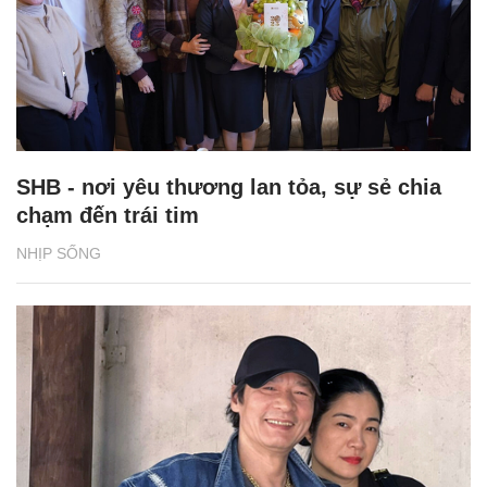
SHB - nơi yêu thương lan tỏa, sự sẻ chia
chạm đến trái tim
NHỊP SỐNG