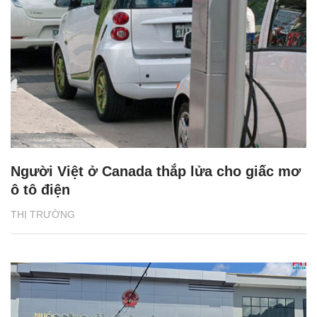
Người Việt ở Canada thắp lửa cho giấc mơ
ô tô điện
THỊ TRƯỜNG