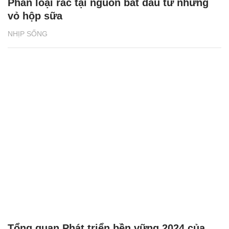
Phân loại rác tại nguồn bắt đầu từ những
vỏ hộp sữa
NHỊP SỐNG
Tổng quan Phát triển bền vững 2024 của