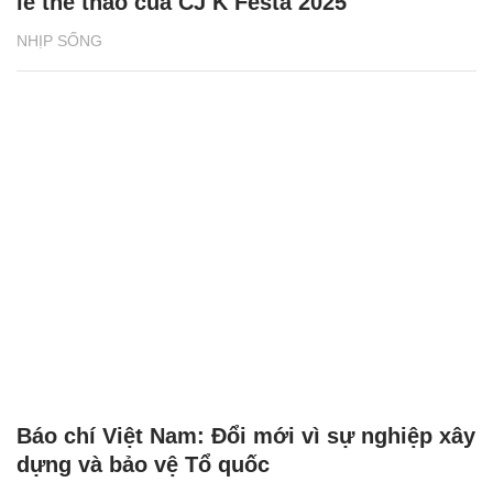
lễ thể thao của CJ K Festa 2025
NHỊP SỐNG
Báo chí Việt Nam: Đổi mới vì sự nghiệp xây
dựng và bảo vệ Tổ quốc