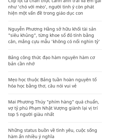
Clip lột tả chân thực cảnh anh trai và em gái
như 'chó với mèo', người tinh ý còn phát
hiện một vấn đề trong giáo dục con
Nguyễn Phương Hằng sở hữu khối tài sản
"siêu khủng", từng khoe sổ đỏ tính bằng
cân, mắng cựu mẫu 'không có nổi nghìn tỷ'
Bảng công thức đạo hàm nguyên hàm cơ
bản cần nhớ
Mẹo học thuộc Bảng tuần hoàn nguyên tố
hóa học bằng thơ, câu nói vui vẻ
Mai Phương Thúy "phím hàng" quá chuẩn,
vợ tỷ phú Phạm Nhật Vượng giành lại vị trí
top 5 người giàu nhất
Những status buồn về tình yêu, cuộc sống
hàm ẩn nhiều ý nghĩa