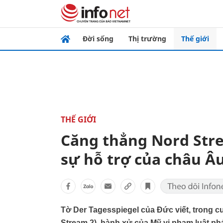
Đời sống
Thị trường
Thế giới
THẾ GIỚI
Căng thẳng Nord Stre
sự hỗ trợ của châu Â
Tờ Der Tagesspiegel của Đức viết, trong 
Stream 2), hành xử của Mỹ vi phạm luật ph