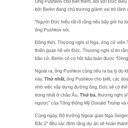
Ông Pushkov cho biết thêm, đối với Đức điều q
bởi Berlin đang chủ trương giành vai trò lãn
“Người Đức hiểu rất rõ rằng nếu bây giờ họ từ
ông Pushkov nói.
Đồng thời, Thượng nghị sĩ Nga, ứng cử viên 
thiện quan hệ với Đức. Thượng nghị sĩ tin rằ
bầu cử, Berlin có cơ hội bảo toàn được “Dòn
Ngoài ra, ông Pushkov cũng nêu ra ba lý do k
này.
Thứ nhất,
ông Pushkov cho biết, các do
nhờ việc xây dựng đường ống, Đức sẽ có thể 
trọng nhất ở châu Âu.
Thứ ba,
thượng nghị sĩ
ngược” của Tổng thống Mỹ Donald Trump và 
Cùng ngày, Bộ trưởng Ngoại giao Nga Sergei
Bắc 2” đều xác định rằng dự án sẽ hoàn thành