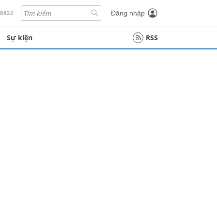
18822
Đăng nhập
Sự kiện
RSS