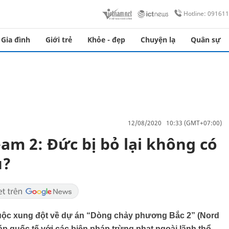
Hotline: 09161
Gia đình
Giới trẻ
Khỏe - đẹp
Chuyện lạ
Quân sự
12/08/2020 10:33 (GMT+07:00)
am 2: Đức bị bỏ lại không có
u?
cuộc xung đột về dự án “Dòng chảy phương Bắc 2” (Nord
áp quốc tế với các biện pháp trừng phạt ngoài lãnh thổ