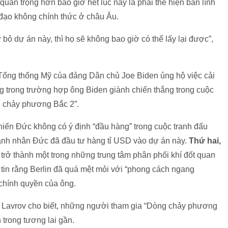
uan trọng hơn bao giờ hết lúc này là phải thể hiện bản lĩnh
h đạo không chính thức ở châu Âu.
 bỏ dự án này, thì họ sẽ không bao giờ có thể lấy lại được”,
Tổng thống Mỹ của đảng Dân chủ Joe Biden ủng hộ việc cải
ng trong trường hợp ông Biden giành chiến thắng trong cuộc
g chảy phương Bắc 2”.
hiến Đức không có ý định “đầu hàng” trong cuộc tranh đấu
anh nhân Đức đã đầu tư hàng tỉ USD vào dự án này.
Thứ hai,
trở thành một trong những trung tâm phân phối khí đốt quan
 tin rằng Berlin đã quá mệt mỏi với “phong cách ngang
chính quyền của ông.
 Lavrov cho biết, những người tham gia “Dòng chảy phương
 trong tương lai gần.