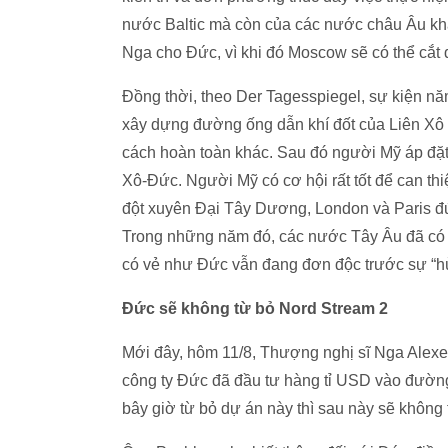
nước Baltic mà còn của các nước châu Âu khác
Nga cho Đức, vì khi đó Moscow sẽ có thể cắt 
Đồng thời, theo Der Tagesspiegel, sự kiện n
xây dựng đường ống dẫn khí đốt của Liên Xô tớ
cách hoàn toàn khác. Sau đó người Mỹ áp đặt 
Xô-Đức. Người Mỹ có cơ hội rất tốt để can th
đột xuyên Đại Tây Dương, London và Paris đứ
Trong những năm đó, các nước Tây Âu đã có 
có vẻ như Đức vẫn đang đơn độc trước sự “hù
Đức sẽ không từ bỏ Nord Stream 2
Mới đây, hôm 11/8, Thượng nghị sĩ Nga Alexe
công ty Đức đã đầu tư hàng tỉ USD vào đườn
bây giờ từ bỏ dự án này thì sau này sẽ không 