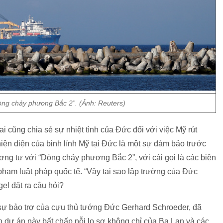
òng chảy phương Bắc 2”. (Ảnh: Reuters)
i cũng chia sẻ sự nhiệt tình của Đức đối với việc Mỹ rút
hiện diện của binh lính Mỹ tại Đức là một sự đảm bảo trước
ơng tự với “Dòng chảy phương Bắc 2”, với cái gọi là các biện
phạm luật pháp quốc tế. “Vậy tại sao lập trường của Đức
el đặt ra câu hỏi?
 sự bảo trợ của cựu thủ tướng Đức Gerhard Schroeder, đã
n dự án này bất chấp nỗi lo sợ không chỉ của Ba Lan và các