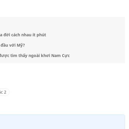
 đời cách nhau ít phút
i đầu với Mỹ?
được tìm thấy ngoài khơi Nam Cực
c 2