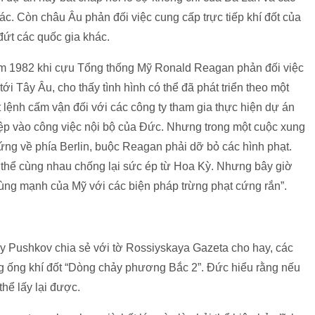
. Còn châu Âu phản đối việc cung cấp trực tiếp khí đốt của
đứt các quốc gia khác.
ăm 1982 khi cựu Tổng thống Mỹ Ronald Reagan phản đối việc
i Tây Âu, cho thấy tình hình có thể đã phát triển theo một
lệnh cấm vận đối với các công ty tham gia thực hiện dự án
iệp vào công việc nội bộ của Đức. Nhưng trong một cuộc xung
ng về phía Berlin, buộc Reagan phải dỡ bỏ các hình phạt.
thể cùng nhau chống lại sức ép từ Hoa Kỳ. Nhưng bây giờ
ng mạnh của Mỹ với các biện pháp trừng phạt cứng rắn”.
y Pushkov chia sẻ với tờ Rossiyskaya Gazeta cho hay, các
g ống khí đốt “Dòng chảy phương Bắc 2”. Đức hiểu rằng nếu
thể lấy lại được.