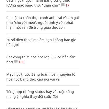
Cách học thuộc nhanh Bảng công thức
lượng giác bằng thơ, "thần chú"
17
Clip lột tả chân thực cảnh anh trai và em gái
như 'chó với mèo', người tinh ý còn phát
hiện một vấn đề trong giáo dục con
20 số điện thoại ma ám bạn không bao giờ
nên gọi
Các công thức hóa học lớp 8, 9 cơ bản cần
nhớ
106
Mẹo học thuộc Bảng tuần hoàn nguyên tố
hóa học bằng thơ, câu nói vui vẻ
Tổng hợp những status hay về cuộc sống
mang ý nghĩa thay đổi cuộc đời
Hàng ngàn người Mỹ ân hận vì tiêm vắc xin