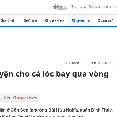
Hotline: 09161
Gia đình
Giới trẻ
Khỏe - đẹp
Chuyện lạ
Quân sự
01/10/2018 08:44 (GMT+07:00)
yện cho cá lóc bay qua vòng
 dân ở Cồn Sơn (phường Bùi Hữu Nghĩa, quận Bình Thủy,
 lóc bay lên mặt nước, vượt qua vòng lửa.