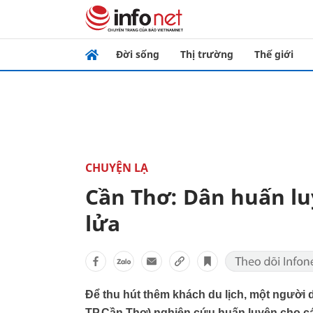
Đời sống
Thị trường
Thế giới
CHUYỆN LẠ
Cần Thơ: Dân huấn lu
lửa
Để thu hút thêm khách du lịch, một người
TP.Cần Thơ) nghiên cứu huấn luyện cho cá