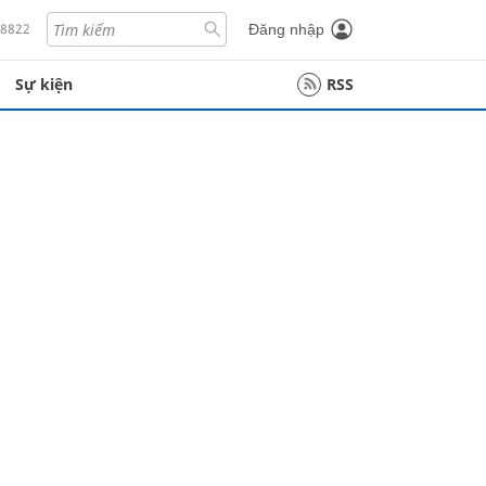
18822
Đăng nhập
Sự kiện
RSS