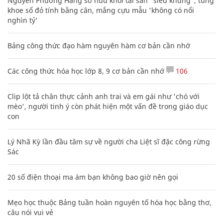
Nguyễn Phương Hằng sở hữu khối tài sản "siêu khủng", từng
khoe sổ đỏ tính bằng cân, mắng cựu mẫu 'không có nổi
nghìn tỷ'
Bảng công thức đạo hàm nguyên hàm cơ bản cần nhớ
Các công thức hóa học lớp 8, 9 cơ bản cần nhớ
106
Clip lột tả chân thực cảnh anh trai và em gái như 'chó với
mèo', người tinh ý còn phát hiện một vấn đề trong giáo dục
con
Lý Nhã Kỳ lần đầu tâm sự về người cha Liệt sĩ đặc công rừng
Sác
20 số điện thoại ma ám bạn không bao giờ nên gọi
Mẹo học thuộc Bảng tuần hoàn nguyên tố hóa học bằng thơ,
câu nói vui vẻ