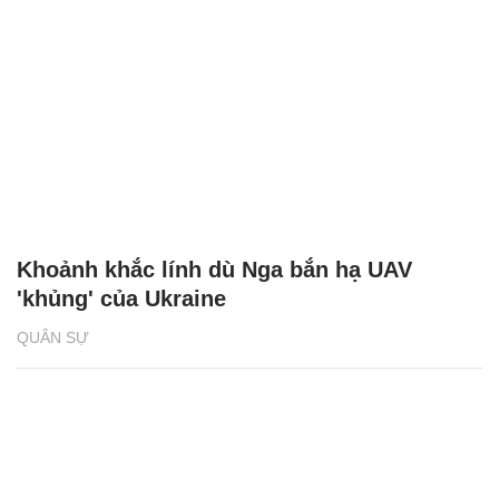
Khoảnh khắc lính dù Nga bắn hạ UAV
'khủng' của Ukraine
QUÂN SỰ