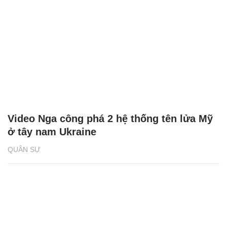
Video Nga công phá 2 hệ thống tên lửa Mỹ
ở tây nam Ukraine
QUÂN SỰ