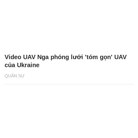
Video UAV Nga phóng lưới 'tóm gọn' UAV
của Ukraine
QUÂN SỰ