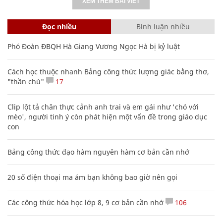
XEM THÊM BÀI VIẾT
Đọc nhiều
Bình luận nhiều
Phó Đoàn ĐBQH Hà Giang Vương Ngọc Hà bị kỷ luật
Cách học thuộc nhanh Bảng công thức lượng giác bằng thơ,
"thần chú"
17
Clip lột tả chân thực cảnh anh trai và em gái như 'chó với
mèo', người tinh ý còn phát hiện một vấn đề trong giáo dục
con
Bảng công thức đạo hàm nguyên hàm cơ bản cần nhớ
20 số điện thoại ma ám bạn không bao giờ nên gọi
Các công thức hóa học lớp 8, 9 cơ bản cần nhớ
106