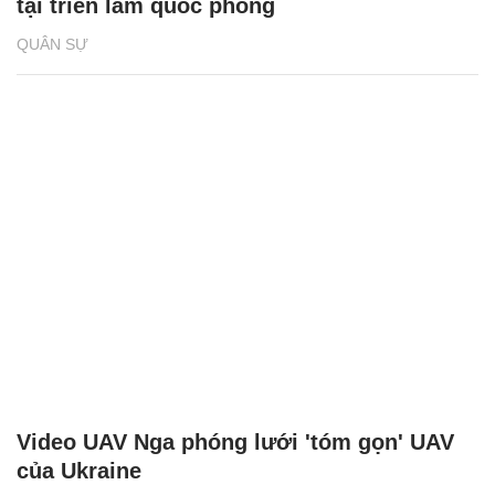
tại triển lãm quốc phòng
QUÂN SỰ
Video UAV Nga phóng lưới 'tóm gọn' UAV
của Ukraine