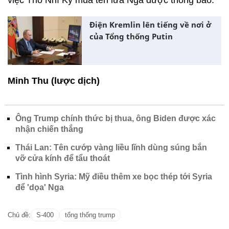
việc Thổ Nhĩ Kỳ mua tên lửa Nga được thông báo.
Điện Kremlin lên tiếng về nơi ở
của Tổng thống Putin
Minh Thu (lược dịch)
Ông Trump chính thức bị thua, ông Biden được xác
nhận chiến thắng
Thái Lan: Tên cướp vàng liều lĩnh dùng súng bắn
vỡ cửa kính để tẩu thoát
Tình hình Syria: Mỹ điều thêm xe bọc thép tới Syria
để 'dọa' Nga
Chủ đề:
S-400
tổng thống trump