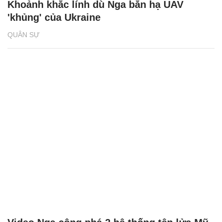
Khoảnh khắc lính dù Nga bắn hạ UAV
'khủng' của Ukraine
QUÂN SỰ