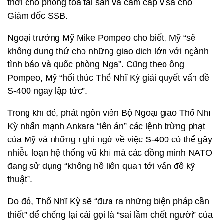
thời cho phong tỏa tài sản và cấm cấp visa cho
Giám đốc SSB.
Ngoại trưởng Mỹ Mike Pompeo cho biết, Mỹ “sẽ
không dung thứ cho những giao dịch lớn với ngành
tình báo và quốc phòng Nga”. Cũng theo ông
Pompeo, Mỹ “hối thúc Thổ Nhĩ Kỳ giải quyết vấn đề
S-400 ngay lập tức”.
Trong khi đó, phát ngôn viên Bộ Ngoại giao Thổ Nhĩ
Kỳ nhấn mạnh Ankara “lên án” các lệnh trừng phạt
của Mỹ và những nghi ngờ về việc S-400 có thể gây
nhiễu loạn hệ thống vũ khí mà các đồng minh NATO
đang sử dụng “không hề liên quan tới vấn đề kỹ
thuật”.
Do đó, Thổ Nhĩ Kỳ sẽ “đưa ra những biện pháp cần
thiết” để chống lại cái gọi là “sai lầm chết người” của