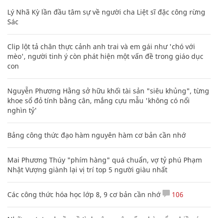
Lý Nhã Kỳ lần đầu tâm sự về người cha Liệt sĩ đặc công rừng
Sác
Clip lột tả chân thực cảnh anh trai và em gái như 'chó với
mèo', người tinh ý còn phát hiện một vấn đề trong giáo dục
con
Nguyễn Phương Hằng sở hữu khối tài sản "siêu khủng", từng
khoe sổ đỏ tính bằng cân, mắng cựu mẫu 'không có nổi
nghìn tỷ'
Bảng công thức đạo hàm nguyên hàm cơ bản cần nhớ
Mai Phương Thúy "phím hàng" quá chuẩn, vợ tỷ phú Phạm
Nhật Vượng giành lại vị trí top 5 người giàu nhất
Các công thức hóa học lớp 8, 9 cơ bản cần nhớ
106