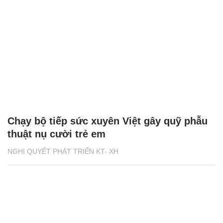
Chạy bộ tiếp sức xuyên Việt gây quỹ phẫu
thuật nụ cười trẻ em
NGHỊ QUYẾT PHÁT TRIỂN KT- XH