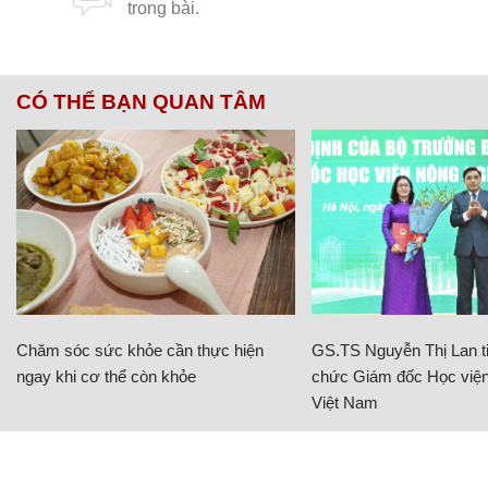
CÓ THỂ BẠN QUAN TÂM
Chăm sóc sức khỏe cần thực hiện
GS.TS Nguyễn Thị Lan ti
ngay khi cơ thể còn khỏe
chức Giám đốc Học viện
Việt Nam