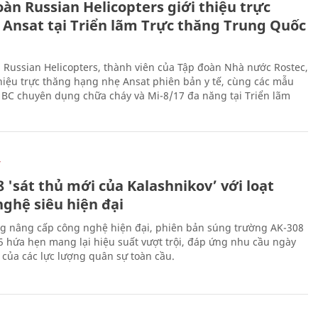
àn Russian Helicopters giới thiệu trực
 Ansat tại Triển lãm Trực thăng Trung Quốc
 Russian Helicopters, thành viên của Tập đoàn Nhà nước Rostec,
thiệu trực thăng hạng nhẹ Ansat phiên bản y tế, cùng các mẫu
BC chuyên dụng chữa cháy và Mi-8/17 đa năng tại Triển lãm
Ự
 'sát thủ mới của Kalashnikov’ với loạt
nghệ siêu hiện đại
g nâng cấp công nghệ hiện đại, phiên bản súng trường AK-308
 hứa hẹn mang lại hiệu suất vượt trội, đáp ứng nhu cầu ngày
 của các lực lượng quân sự toàn cầu.