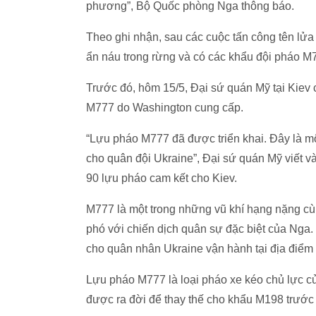
phương”, Bộ Quốc phòng Nga thông báo.
Theo ghi nhận, sau các cuộc tấn công tên lửa
ẩn náu trong rừng và có các khẩu đội pháo M7
Trước đó, hôm 15/5, Đại sứ quán Mỹ tại Kiev c
M777 do Washington cung cấp.
“Lựu pháo M777 đã được triển khai. Đây là m
cho quân đội Ukraine”, Đại sứ quán Mỹ viết 
90 lựu pháo cam kết cho Kiev.
M777 là một trong những vũ khí hạng nặng cùn
phó với chiến dịch quân sự đặc biệt của Nga.
cho quân nhân Ukraine vận hành tại địa điểm
Lựu pháo M777 là loại pháo xe kéo chủ lực c
được ra đời để thay thế cho khẩu M198 trước