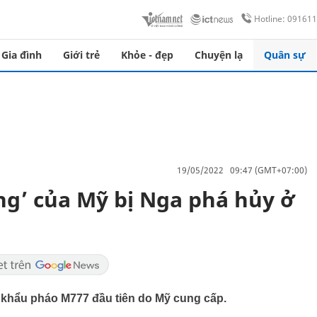
Hotline: 09161
Gia đình
Giới trẻ
Khỏe - đẹp
Chuyện lạ
Quân sự
19/05/2022 09:47 (GMT+07:00)
ng’ của Mỹ bị Nga phá hủy ở
 khẩu pháo M777 đầu tiên do Mỹ cung cấp.