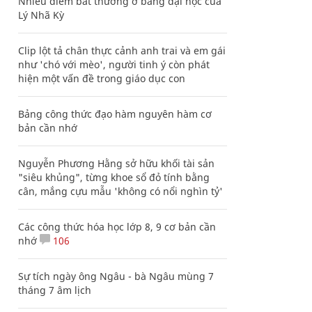
Nhiều điểm bất thường ở bằng đại học của
Lý Nhã Kỳ
Clip lột tả chân thực cảnh anh trai và em gái
như 'chó với mèo', người tinh ý còn phát
hiện một vấn đề trong giáo dục con
Bảng công thức đạo hàm nguyên hàm cơ
bản cần nhớ
Nguyễn Phương Hằng sở hữu khối tài sản
"siêu khủng", từng khoe sổ đỏ tính bằng
cân, mắng cựu mẫu 'không có nổi nghìn tỷ'
Các công thức hóa học lớp 8, 9 cơ bản cần
nhớ
106
Sự tích ngày ông Ngâu - bà Ngâu mùng 7
tháng 7 âm lịch