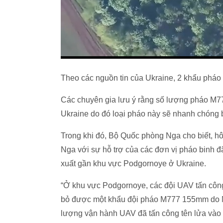
Theo các nguồn tin của Ukraine, 2 khẩu pháo
Các chuyên gia lưu ý rằng số lượng pháo M777
Ukraine do đó loại pháo này sẽ nhanh chóng b
Trong khi đó, Bộ Quốc phòng Nga cho biết, h
Nga với sự hỗ trợ của các đơn vị pháo binh
xuất gần khu vực Podgornoye ở Ukraine.
“Ở khu vực Podgornoye, các đội UAV tấn công 
bỏ được một khẩu đội pháo M777 155mm do M
lượng vận hành UAV đã tấn công tên lửa vào vị