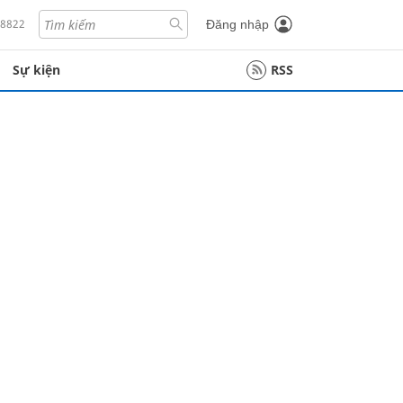
18822
Đăng nhập
Sự kiện
RSS