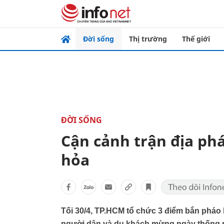
Đời sống
Thị trường
Thế giới
ĐỜI SỐNG
Cận cảnh trận địa phá
hỏa
Tối 30/4, TP.HCM tổ chức 3 điểm bắn pháo
người dân và du khách mừng ngày thống n