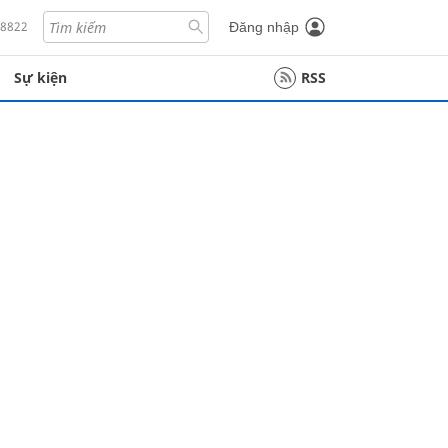
18822
Đăng nhập
Sự kiện
RSS