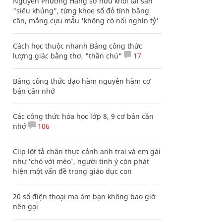
Nguyễn Phương Hằng sở hữu khối tài sản
"siêu khủng", từng khoe sổ đỏ tính bằng
cân, mắng cựu mẫu 'không có nổi nghìn tỷ'
Cách học thuộc nhanh Bảng công thức
lượng giác bằng thơ, "thần chú"
17
Bảng công thức đạo hàm nguyên hàm cơ
bản cần nhớ
Các công thức hóa học lớp 8, 9 cơ bản cần
nhớ
106
Clip lột tả chân thực cảnh anh trai và em gái
như 'chó với mèo', người tinh ý còn phát
hiện một vấn đề trong giáo dục con
20 số điện thoại ma ám bạn không bao giờ
nên gọi