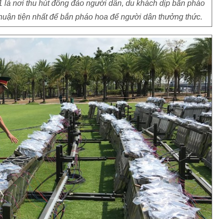
 là nơi thu hút đông đảo người dân, du khách dịp bắn pháo
, thuận tiện nhất để bắn pháo hoa để người dân thưởng thức.