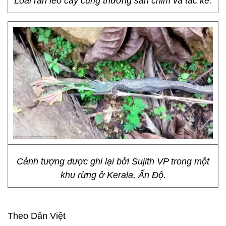
Loài rắn leo cây cũng thường săn chim và tắc kè.
Cảnh tượng được ghi lại bởi Sujith VP trong một
khu rừng ở Kerala, Ấn Độ.
Theo Dân Việt