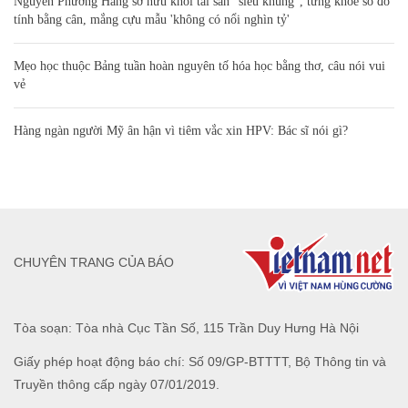
Nguyễn Phương Hằng sở hữu khối tài sản "siêu khủng", từng khoe sổ đỏ
tính bằng cân, mắng cựu mẫu 'không có nổi nghìn tỷ'
Mẹo học thuộc Bảng tuần hoàn nguyên tố hóa học bằng thơ, câu nói vui
vẻ
Hàng ngàn người Mỹ ân hận vì tiêm vắc xin HPV: Bác sĩ nói gì?
CHUYÊN TRANG CỦA BÁO
Tòa soạn: Tòa nhà Cục Tần Số, 115 Trần Duy Hưng Hà Nội
Giấy phép hoạt động báo chí: Số 09/GP-BTTTT, Bộ Thông tin và
Truyền thông cấp ngày 07/01/2019.