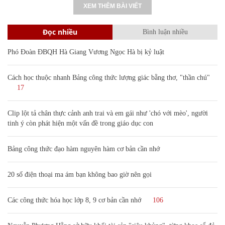
XEM THÊM BÀI VIẾT
Đọc nhiều
Bình luận nhiều
Phó Đoàn ĐBQH Hà Giang Vương Ngọc Hà bị kỷ luật
Cách học thuộc nhanh Bảng công thức lượng giác bằng thơ, "thần chú"
17
Clip lột tả chân thực cảnh anh trai và em gái như 'chó với mèo', người
tinh ý còn phát hiện một vấn đề trong giáo dục con
Bảng công thức đạo hàm nguyên hàm cơ bản cần nhớ
20 số điện thoại ma ám bạn không bao giờ nên gọi
Các công thức hóa học lớp 8, 9 cơ bản cần nhớ
106