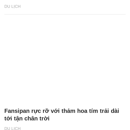
DU LỊCH
Fansipan rực rỡ với thảm hoa tím trải dài
tới tận chân trời
DU LỊCH