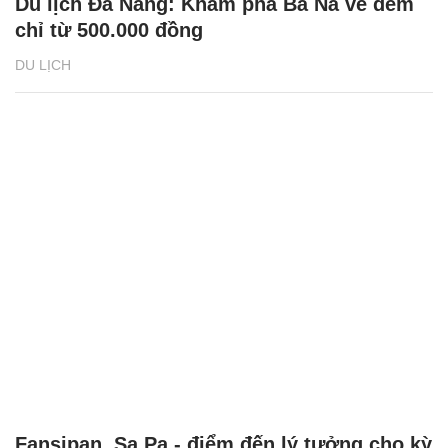
Du lịch Đà Nẵng: Khám phá Bà Nà về đêm
chỉ từ 500.000 đồng
DU LỊCH
Fansipan, Sa Pa - điểm đến lý tưởng cho kỳ