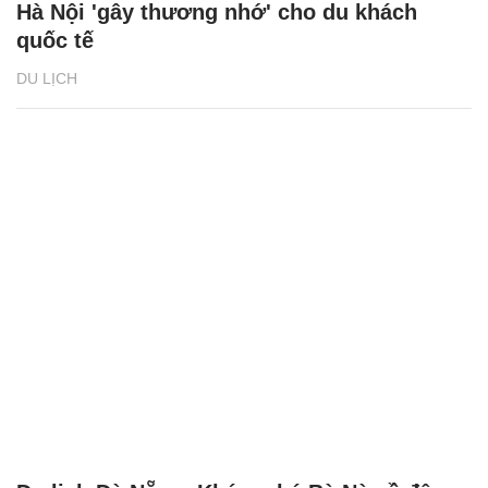
Hà Nội 'gây thương nhớ' cho du khách
quốc tế
DU LỊCH