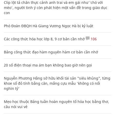
Clip lột tả chân thực cảnh anh trai và em gái như 'chó với
mèo', người tinh ý còn phát hiện một vấn đề trong giáo dục
con
Phó Đoàn ĐBQH Hà Giang Vương Ngọc Hà bị kỷ luật
Các công thức hóa học lớp 8, 9 cơ bản cần nhớ
106
Bảng công thức đạo hàm nguyên hàm cơ bản cần nhớ
20 số điện thoại ma ám bạn không bao giờ nên gọi
Nguyễn Phương Hằng sở hữu khối tài sản "siêu khủng", từng
khoe sổ đỏ tính bằng cân, mắng cựu mẫu 'không có nổi
nghìn tỷ'
Mẹo học thuộc Bảng tuần hoàn nguyên tố hóa học bằng thơ,
câu nói vui vẻ