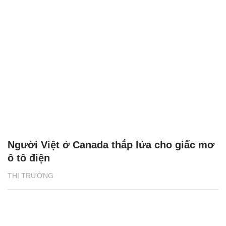
Người Việt ở Canada thắp lửa cho giấc mơ
ô tô điện
THỊ TRƯỜNG