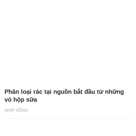
Phân loại rác tại nguồn bắt đầu từ những
vỏ hộp sữa
NHỊP SỐNG