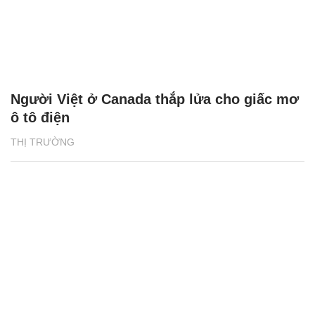
Người Việt ở Canada thắp lửa cho giấc mơ
ô tô điện
THỊ TRƯỜNG