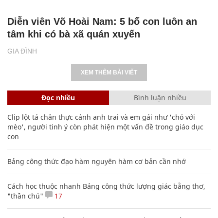
Diễn viên Võ Hoài Nam: 5 bố con luôn an
tâm khi có bà xã quán xuyến
GIA ĐÌNH
XEM THÊM BÀI VIẾT
Đọc nhiều
Bình luận nhiều
Clip lột tả chân thực cảnh anh trai và em gái như 'chó với
mèo', người tinh ý còn phát hiện một vấn đề trong giáo dục
con
Bảng công thức đạo hàm nguyên hàm cơ bản cần nhớ
Cách học thuộc nhanh Bảng công thức lượng giác bằng thơ,
"thần chú"
17