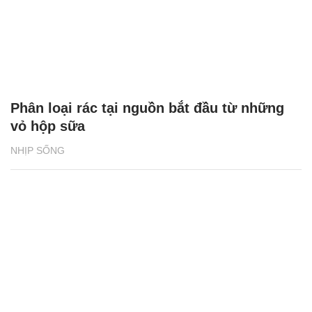
Phân loại rác tại nguồn bắt đầu từ những
vỏ hộp sữa
NHỊP SỐNG