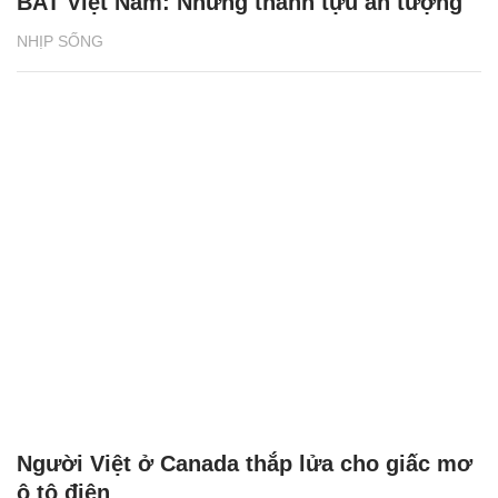
BAT Việt Nam: Những thành tựu ấn tượng
NHỊP SỐNG
Người Việt ở Canada thắp lửa cho giấc mơ
ô tô điện