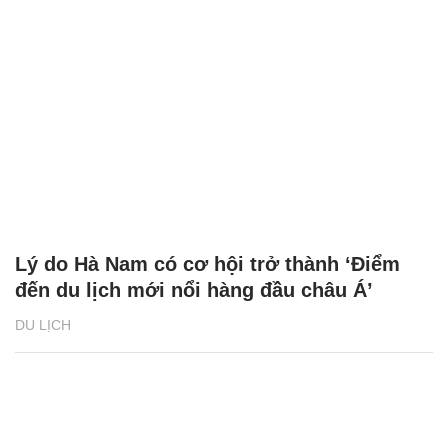
Fansipan, Sa Pa - điểm đến lý tưởng cho kỳ
nghỉ 2/9
DU LỊCH