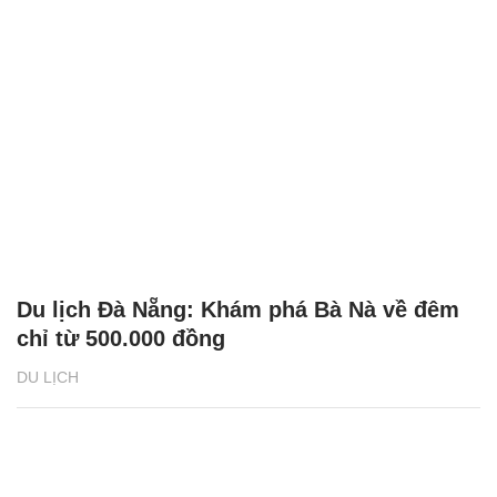
Bánh tôm hồ Tây - Món ăn nức tiếng của
Hà Nội 'gây thương nhớ' cho du khách
quốc tế
DU LỊCH