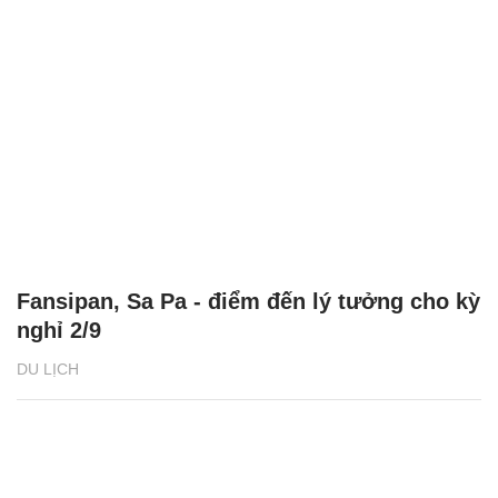
Du lịch Đà Nẵng: Khám phá Bà Nà về đêm
chỉ từ 500.000 đồng
DU LỊCH