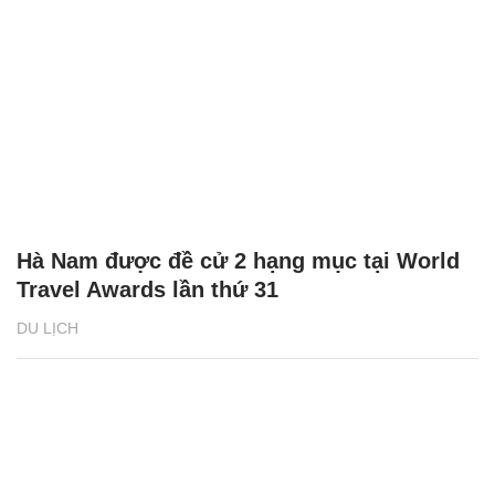
Lý do Hà Nam có cơ hội trở thành ‘Điểm
đến du lịch mới nổi hàng đầu châu Á’
DU LỊCH