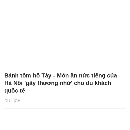
Di tích đặc biệt Tháp Bà Ponagar, điểm đến
hút khách
DU LỊCH