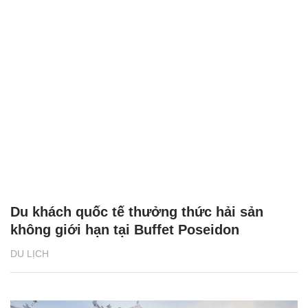
CÓ THỂ BẠN QUAN TÂM
Chăm sóc sức khỏe cần thực hiện
GS.TS Nguyễn Thị Lan ti
ngay khi cơ thể còn khỏe
chức Giám đốc Học viện
Việt Nam