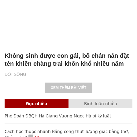
Fansipan rực rỡ với thảm hoa tím trải dài
tới tận chân trời
DU LỊCH