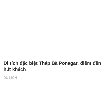
48h chơi Tết ‘hết mình’ ở Hạ Long
DU LỊCH