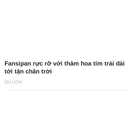
Hà Nam được đề cử 2 hạng mục tại World
Travel Awards lần thứ 31
DU LỊCH