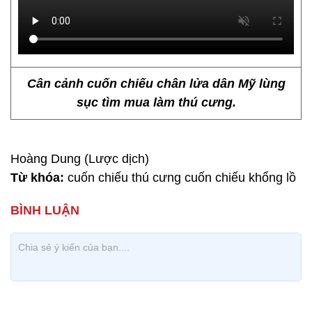
Một loài cuốn chiếu khác cũng được nhiều người
lựa chọn làm thú cưng chính là cuốn chiếu Nam Phi
khổng lồ.
Nó được xem là loài cuốn chiếu lớn nhất thế giới
với kích thước của con trưởng thành có thể lên tới
30cm và 300-400 chân nằm dọc cơ thể. Tuổi đời
của con vật trong môi trường tự nhiên khoảng 5-7
năm.
Khác với cuốn chiếu Philippines, cuốn chiếu khổng
lồ châu Phi tìm đường đi bằng cách dùng chân và
cơ thể cảm nhận môi trường xung quanh.