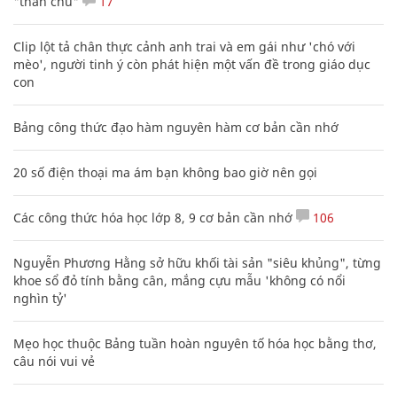
Không sinh được con gái, bố chán nản đặt
tên khiến chàng trai khốn khổ nhiều năm
ĐỜI SỐNG
XEM THÊM BÀI VIẾT
Đọc nhiều
Bình luận nhiều
Phó Đoàn ĐBQH Hà Giang Vương Ngọc Hà bị kỷ luật