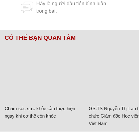
Cân cảnh cuốn chiếu chân lửa dân Mỹ lùng
sục tìm mua làm thú cưng.
Hoàng Dung (Lược dịch)
Từ khóa:
cuốn chiếu thú cưng cuốn chiếu khổng lồ