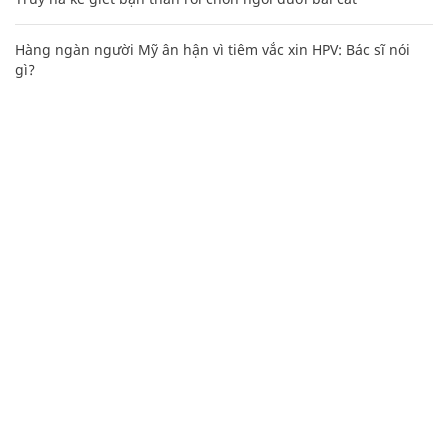
Hàng ngàn người Mỹ ân hận vì tiêm vắc xin HPV: Bác sĩ nói
gì?
CHUYÊN TRANG CỦA BÁO
Tòa soạn: Tòa nhà Cục Tần Số, 115 Trần Duy Hưng Hà Nội
Giấy phép hoạt động báo chí: Số 09/GP-BTTTT, Bộ Thông tin và
Truyền thông cấp ngày 07/01/2019.
0916118822
Hotline nội dung:
toasoan@infonet.vn
Email: