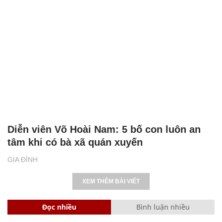
Diễn viên Võ Hoài Nam: 5 bố con luôn an
tâm khi có bà xã quán xuyến
GIA ĐÌNH
XEM THÊM BÀI VIẾT
Đọc nhiều
Bình luận nhiều