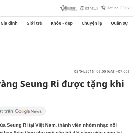
Hotline: 09161
Gia đình
Giới trẻ
Khỏe - đẹp
Chuyện lạ
Quân sự
05/04/2016 06:00 (GMT+07:00)
vàng Seung Ri được tặng khi
của Seung Ri tại Việt Nam, thành viên nhóm nhạc nổi
 bạn thân tặng cho một căn hộ dát vàng siêu sang tại