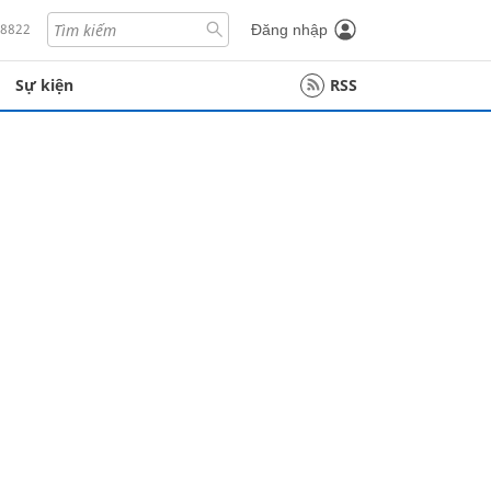
18822
Đăng nhập
Sự kiện
RSS