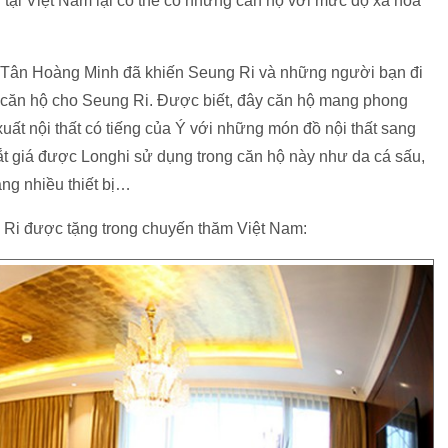
 tại Việt Nam lại có thể có những căn hộ với mức độ xa hoa
n Tân Hoàng Minh đã khiến Seung Ri và những người bạn đi
t căn hộ cho Seung Ri. Được biết, đây căn hộ mang phong
xuất nội thất có tiếng của Ý với những món đồ nội thất sang
đắt giá được Longhi sử dụng trong căn hộ này như da cá sấu,
ng nhiều thiết bị…
 Ri được tặng trong chuyến thăm Việt Nam: