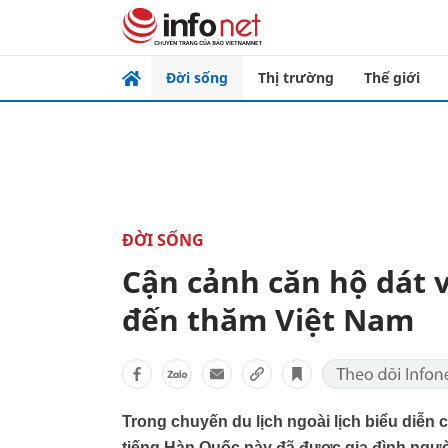
Đời sống
Thị trường
Thế giới
ĐỜI SỐNG
Cận cảnh căn hộ dát 
đến thăm Việt Nam
Trong chuyến du lịch ngoài lịch biểu diễn 
tiếng Hàn Quốc này đã được gia đình người