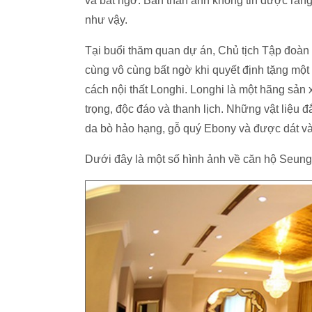
và bất ngờ. Bản thân anh không tin được rằng
như vậy.
Tại buổi thăm quan dự án, Chủ tịch Tập đoà
cùng vô cùng bất ngờ khi quyết định tặng mộ
cách nội thất Longhi. Longhi là một hãng sản 
trọng, độc đáo và thanh lịch. Những vật liệu 
da bò hảo hạng, gỗ quý Ebony và được dát và
Dưới đây là một số hình ảnh về căn hộ Seung