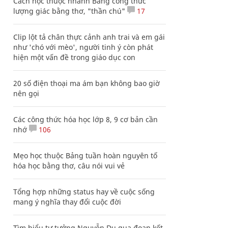
Cách học thuộc nhanh Bảng công thức
lượng giác bằng thơ, "thần chú"
17
Clip lột tả chân thực cảnh anh trai và em gái
như 'chó với mèo', người tinh ý còn phát
hiện một vấn đề trong giáo dục con
20 số điện thoại ma ám bạn không bao giờ
nên gọi
Các công thức hóa học lớp 8, 9 cơ bản cần
nhớ
106
Mẹo học thuộc Bảng tuần hoàn nguyên tố
hóa học bằng thơ, câu nói vui vẻ
Tổng hợp những status hay về cuộc sống
mang ý nghĩa thay đổi cuộc đời
Tìm hiểu tư tưởng Nguyễn Du qua đoạn kết