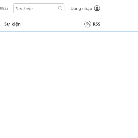
18822
Đăng nhập
Sự kiện
RSS