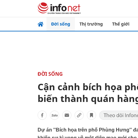
Đời sống
Thị trường
Thế giới
ĐỜI SỐNG
Cận cảnh bích họa p
biến thành quán hàng
Dự án ''Bích họa trên phố Phùng Hưng'' đa
khiến sự kì vọng về một diện mạo mới cho