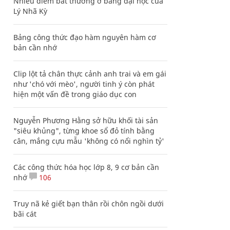
Nhiều điểm bất thường ở bằng đại học của
Lý Nhã Kỳ
Bảng công thức đạo hàm nguyên hàm cơ
bản cần nhớ
Clip lột tả chân thực cảnh anh trai và em gái
như 'chó với mèo', người tinh ý còn phát
hiện một vấn đề trong giáo dục con
Nguyễn Phương Hằng sở hữu khối tài sản
"siêu khủng", từng khoe sổ đỏ tính bằng
cân, mắng cựu mẫu 'không có nổi nghìn tỷ'
Các công thức hóa học lớp 8, 9 cơ bản cần
nhớ
106
Truy nã kẻ giết bạn thân rồi chôn ngồi dưới
bãi cát