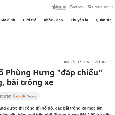
Hotline: 09161
Gia đình
Giới trẻ
Khỏe - đẹp
Chuyện lạ
Quân sự
06/12/2017 11:21 (GMT+07:00)
hố Phùng Hưng "đắp chiếu"
, bãi trông xe
ng được thi công thì bỏ dở, các bãi trông xe mọc lên
 vòm cầu trăm tuổi trên phố Phùng Hưng (Hà Nội) trở nên