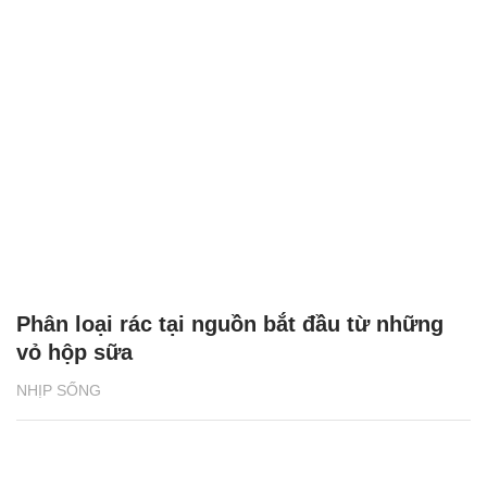
Phân loại rác tại nguồn bắt đầu từ những
vỏ hộp sữa
NHỊP SỐNG