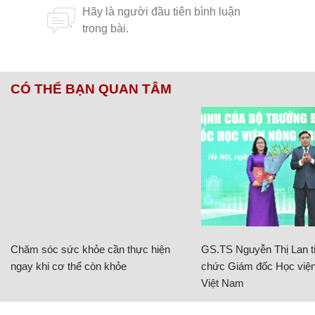
CÓ THỂ BẠN QUAN TÂM
Chăm sóc sức khỏe cần thực hiện
GS.TS Nguyễn Thị Lan ti
ngay khi cơ thể còn khỏe
chức Giám đốc Học viện
Việt Nam