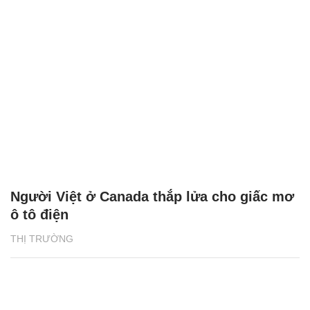
Người Việt ở Canada thắp lửa cho giấc mơ
ô tô điện
THỊ TRƯỜNG