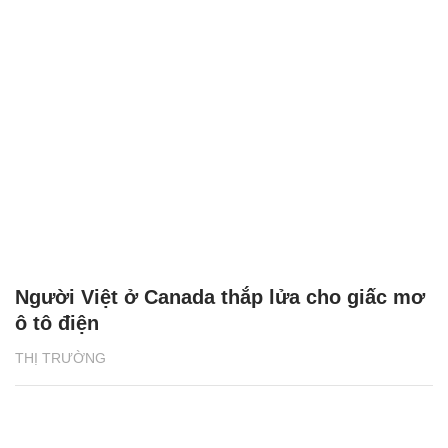
Người Việt ở Canada thắp lửa cho giấc mơ
ô tô điện
THỊ TRƯỜNG