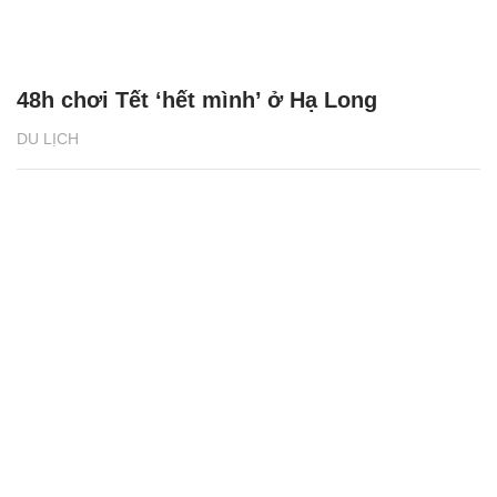
48h chơi Tết ‘hết mình’ ở Hạ Long
DU LỊCH