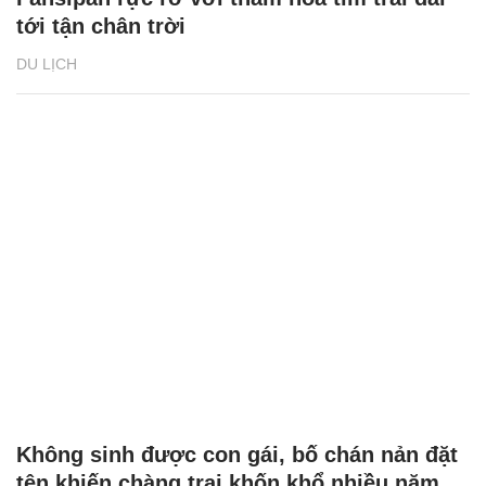
tới tận chân trời
DU LỊCH
Không sinh được con gái, bố chán nản đặt
tên khiến chàng trai khốn khổ nhiều năm