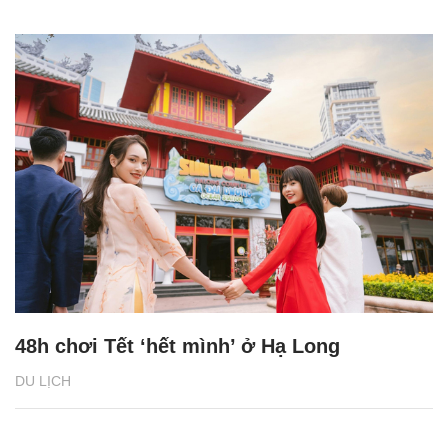
48h chơi Tết ‘hết mình’ ở Hạ Long
DU LỊCH