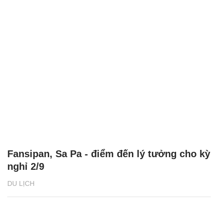
Fansipan, Sa Pa - điểm đến lý tưởng cho kỳ
nghỉ 2/9
DU LỊCH