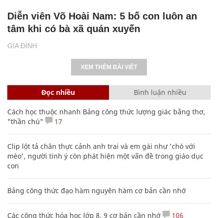
Diễn viên Võ Hoài Nam: 5 bố con luôn an
tâm khi có bà xã quán xuyến
GIA ĐÌNH
XEM THÊM BÀI VIẾT
Đọc nhiều
Bình luận nhiều
Cách học thuộc nhanh Bảng công thức lượng giác bằng thơ,
"thần chú"
17
Clip lột tả chân thực cảnh anh trai và em gái như 'chó với
mèo', người tinh ý còn phát hiện một vấn đề trong giáo dục
con
Bảng công thức đạo hàm nguyên hàm cơ bản cần nhớ
Các công thức hóa học lớp 8, 9 cơ bản cần nhớ
106