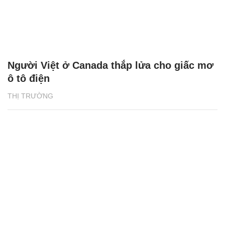
Người Việt ở Canada thắp lửa cho giấc mơ
ô tô điện
THỊ TRƯỜNG