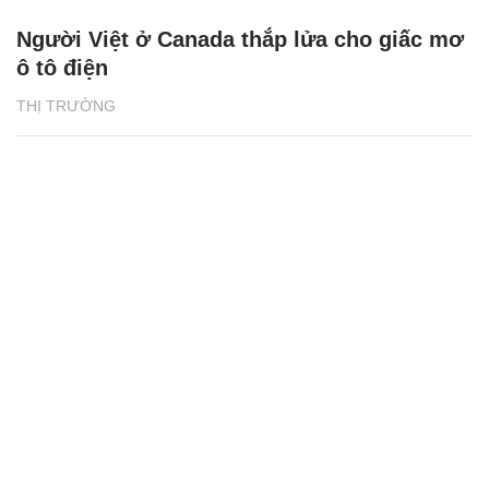
Người Việt ở Canada thắp lửa cho giấc mơ
ô tô điện
THỊ TRƯỜNG