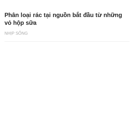
Phân loại rác tại nguồn bắt đầu từ những
vỏ hộp sữa
NHỊP SỐNG