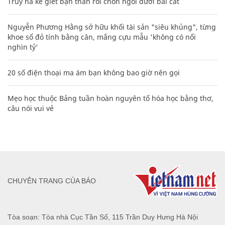
Truy nã kẻ giết bạn thân rồi chôn ngồi dưới bãi cát
Nguyễn Phương Hằng sở hữu khối tài sản "siêu khủng", từng
khoe sổ đỏ tính bằng cân, mắng cựu mẫu 'không có nổi
nghìn tỷ'
20 số điện thoại ma ám bạn không bao giờ nên gọi
Mẹo học thuộc Bảng tuần hoàn nguyên tố hóa học bằng thơ,
câu nói vui vẻ
CHUYÊN TRANG CỦA BÁO
Tòa soạn: Tòa nhà Cục Tần Số, 115 Trần Duy Hưng Hà Nội