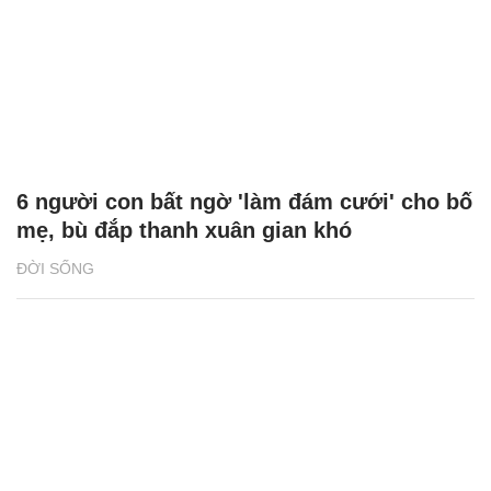
6 người con bất ngờ 'làm đám cưới' cho bố
mẹ, bù đắp thanh xuân gian khó
ĐỜI SỐNG