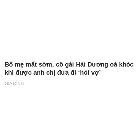
Bố mẹ mất sớm, cô gái Hải Dương oà khóc
khi được anh chị đưa đi ‘hỏi vợ’
GIA ĐÌNH