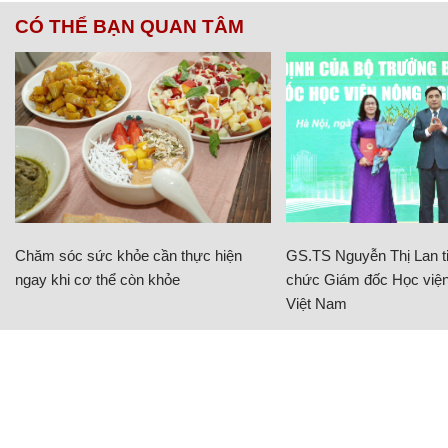
CÓ THỂ BẠN QUAN TÂM
Chăm sóc sức khỏe cần thực hiện
GS.TS Nguyễn Thị Lan ti
ngay khi cơ thể còn khỏe
chức Giám đốc Học viện
Việt Nam