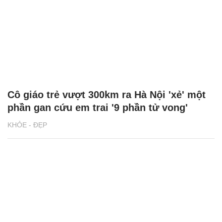
Cô giáo trẻ vượt 300km ra Hà Nội 'xẻ' một
phần gan cứu em trai '9 phần tử vong'
KHỎE - ĐẸP