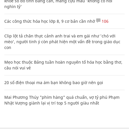
khoe sổ đỏ tính bằng cân, mắng cựu mẫu 'không có nổi
nghìn tỷ'
Các công thức hóa học lớp 8, 9 cơ bản cần nhớ
106
Clip lột tả chân thực cảnh anh trai và em gái như 'chó với
mèo', người tinh ý còn phát hiện một vấn đề trong giáo dục
con
Mẹo học thuộc Bảng tuần hoàn nguyên tố hóa học bằng thơ,
câu nói vui vẻ
20 số điện thoại ma ám bạn không bao giờ nên gọi
Mai Phương Thúy "phím hàng" quá chuẩn, vợ tỷ phú Phạm
Nhật Vượng giành lại vị trí top 5 người giàu nhất