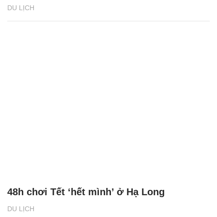
DU LỊCH
48h chơi Tết ‘hết mình’ ở Hạ Long
DU LỊCH