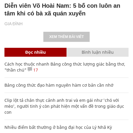
Diễn viên Võ Hoài Nam: 5 bố con luôn an
tâm khi có bà xã quán xuyến
GIA ĐÌNH
XEM THÊM BÀI VIẾT
Đọc nhiều
Bình luận nhiều
Cách học thuộc nhanh Bảng công thức lượng giác bằng thơ,
"thần chú"
17
Bảng công thức đạo hàm nguyên hàm cơ bản cần nhớ
Clip lột tả chân thực cảnh anh trai và em gái như 'chó với
mèo', người tinh ý còn phát hiện một vấn đề trong giáo dục
con
Nhiều điểm bất thường ở bằng đại học của Lý Nhã Kỳ