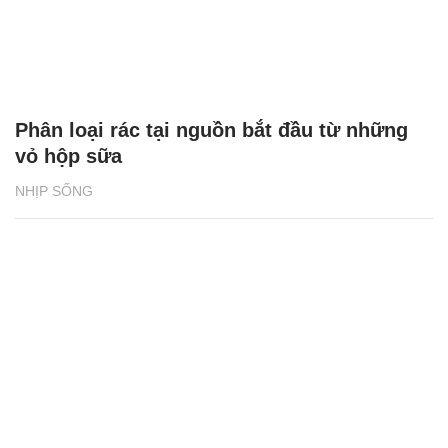
Phân loại rác tại nguồn bắt đầu từ những
vỏ hộp sữa
NHỊP SỐNG