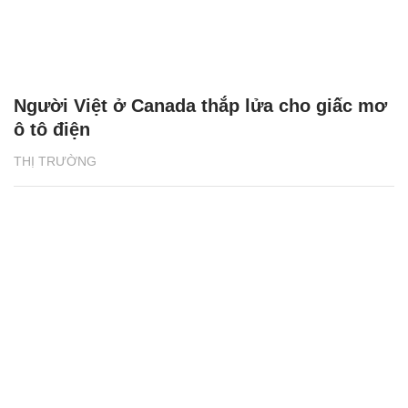
Người Việt ở Canada thắp lửa cho giấc mơ
ô tô điện
THỊ TRƯỜNG