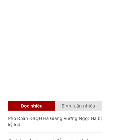
Đọc nhiều
Bình luận nhiều
Phó Đoàn ĐBQH Hà Giang Vương Ngọc Hà bị
kỷ luật