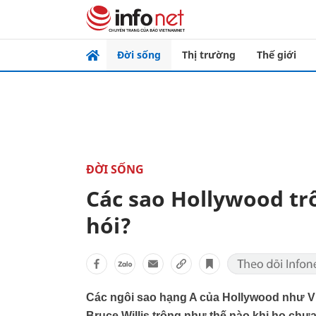
Đời sống
Thị trường
Thế giới
ĐỜI SỐNG
Các sao Hollywood tr
hói?
Các ngôi sao hạng A của Hollywood như V
Bruce Willis trông như thế nào khi họ chưa