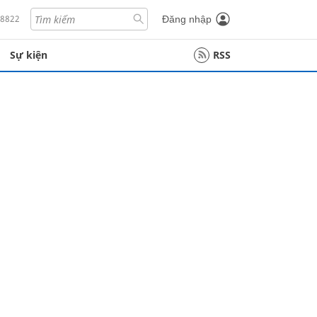
18822
Đăng nhập
Sự kiện
RSS