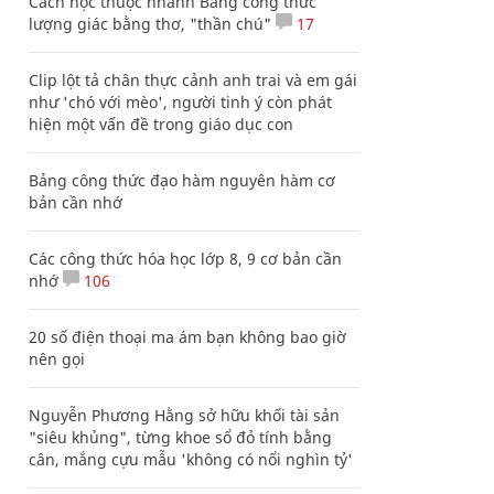
Cách học thuộc nhanh Bảng công thức
lượng giác bằng thơ, "thần chú"
17
Clip lột tả chân thực cảnh anh trai và em gái
như 'chó với mèo', người tinh ý còn phát
hiện một vấn đề trong giáo dục con
Bảng công thức đạo hàm nguyên hàm cơ
bản cần nhớ
Các công thức hóa học lớp 8, 9 cơ bản cần
nhớ
106
20 số điện thoại ma ám bạn không bao giờ
nên gọi
Nguyễn Phương Hằng sở hữu khối tài sản
"siêu khủng", từng khoe sổ đỏ tính bằng
cân, mắng cựu mẫu 'không có nổi nghìn tỷ'