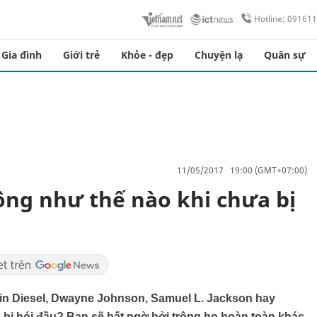
Hotline: 09161
Gia đình
Giới trẻ
Khỏe - đẹp
Chuyện lạ
Quân sự
11/05/2017 19:00 (GMT+07:00)
ông như thế nào khi chưa bị
in Diesel, Dwayne Johnson, Samuel L. Jackson hay
 bị hói đầu? Bạn sẽ bất ngờ bởi trông họ hoàn toàn khác.