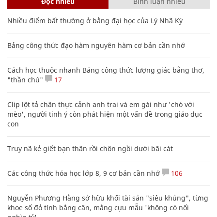
Đọc nhiều
Bình luận nhiều
Nhiều điểm bất thường ở bằng đại học của Lý Nhã Kỳ
Bảng công thức đạo hàm nguyên hàm cơ bản cần nhớ
Cách học thuộc nhanh Bảng công thức lượng giác bằng thơ,
"thần chú"
17
Clip lột tả chân thực cảnh anh trai và em gái như 'chó với
mèo', người tinh ý còn phát hiện một vấn đề trong giáo dục
con
Truy nã kẻ giết bạn thân rồi chôn ngồi dưới bãi cát
Các công thức hóa học lớp 8, 9 cơ bản cần nhớ
106
Nguyễn Phương Hằng sở hữu khối tài sản "siêu khủng", từng
khoe sổ đỏ tính bằng cân, mắng cựu mẫu 'không có nổi