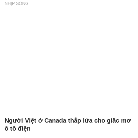
NHỊP SỐNG
Người Việt ở Canada thắp lửa cho giấc mơ
ô tô điện